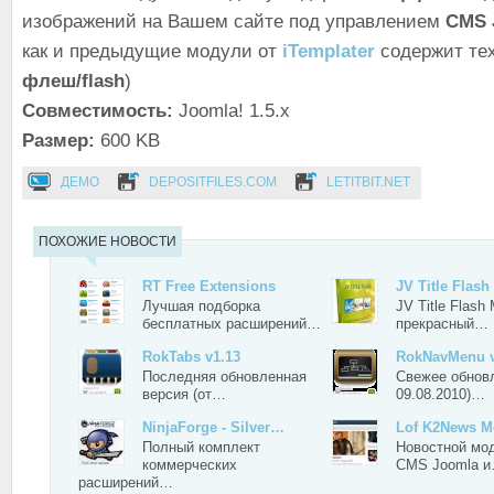
изображений на Вашем сайте под управлением
CMS 
как и предыдущие модули от
iTemplater
содержит те
флеш/flash
)
Совместимость:
Joomla! 1.5.x
Размер:
600 KB
ДЕМО
DEPOSITFILES.COM
LETITBIT.NET
ПОХОЖИЕ НОВОСТИ
RT Free Extensions
JV Title Flas
Лучшая подборка
JV Title Flash 
бесплатных расширений…
прекрасный…
RokTabs v1.13
RokNavMenu v
Последняя обновленная
Свежее обновл
версия (от…
09.08.2010)…
NinjaForge - Silver…
Lof K2News M
Полный комплект
Новостной мо
коммерческих
CMS Joomla 
расширений…