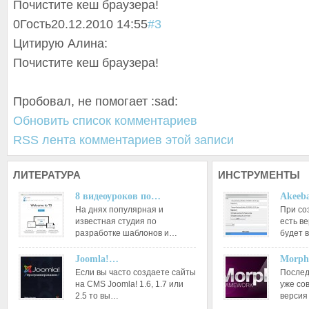
Почистите кеш браузера!
0
Гость
20.12.2010 14:55
#3
Цитирую Алина:
Почистите кеш браузера!
Пробовал, не помогает :sad:
Обновить список комментариев
RSS лента комментариев этой записи
ЛИТЕРАТУРА
ИНСТРУМЕНТЫ
8 видеоуроков по…
Akeeba
На днях популярная и
При со
известная студия по
есть ве
разработке шаблонов и…
будет 
Joomla!…
Morph
Если вы часто создаете сайты
Послед
на CMS Joomla! 1.6, 1.7 или
уже со
2.5 то вы…
версия