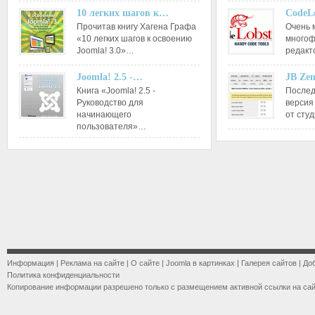
10 легких шагов к…
CodeL
Прочитав книгу Хагена Графа
Очень 
«10 легких шагов к освоению
многоф
Joomla! 3.0»…
редакт
Joomla! 2.5 -…
JB Ze
Книга «Joomla! 2.5 -
Послед
Руководство для
версия
начинающего
от сту
пользователя»…
Информация
|
Реклама на сайте
|
О сайте
|
Joomla в картинках
|
Галерея сайтов
|
До
Политика конфиденциальности
Копирование информации разрешено только с размещением активной ссылки на са