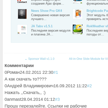
создания Ajax форм…
функциональн
News Show Pro GK4
Brightcode P
Совершенно новая версия
Этот модуль 
лучшего…
проверять ис
JA Tabs v1.5.1
RokWeather v
Последняя версия модуля
Последняя ве
и плагина JA…
погоды от…
←
Sponsor Wall v1.1.0
All-in-One Slide Module for V
Комментарии
0
Роман
24.02.2011 22:30
#1
А как скачать то????
0
Андрей Владимирович
16.09.2012 11:22
#2
Нажать ,,Скачать,, :)
0
anmast
28.04.2014 01:12
#3
Прошу перезалейте. Ссылки не рабочие