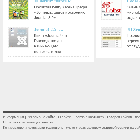
10 легких шагов к…
CodeL
Прочитав книгу Хагена Графа
Очень 
«10 легких шагов к освоению
многоф
Joomla! 3.0»…
редакт
Joomla! 2.5 -…
JB Ze
Книга «Joomla! 2.5 -
Послед
Руководство для
версия
начинающего
от сту
пользователя»…
Информация
|
Реклама на сайте
|
О сайте
|
Joomla в картинках
|
Галерея сайтов
|
До
Политика конфиденциальности
Копирование информации разрешено только с размещением активной ссылки на са