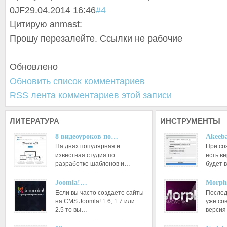
0
JF
29.04.2014 16:46
#4
Цитирую anmast:
Прошу перезалейте. Ссылки не рабочие
Обновлено
Обновить список комментариев
RSS лента комментариев этой записи
ЛИТЕРАТУРА
ИНСТРУМЕНТЫ
8 видеоуроков по…
Akeeba
На днях популярная и
При со
известная студия по
есть ве
разработке шаблонов и…
будет 
Joomla!…
Morph
Если вы часто создаете сайты
Послед
на CMS Joomla! 1.6, 1.7 или
уже со
2.5 то вы…
версия