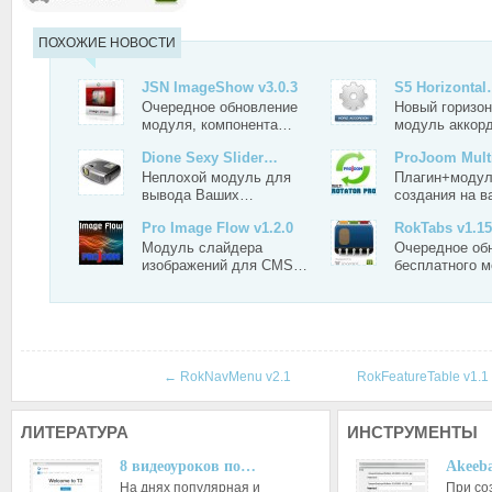
ПОХОЖИЕ НОВОСТИ
JSN ImageShow v3.0.3
S5 Horizonta
Очередное обновление
Новый горизо
модуля, компонента…
модуль аккор
Dione Sexy Slider…
ProJoom Mult
Неплохой модуль для
Плагин+модул
вывода Ваших…
создания на 
Pro Image Flow v1.2.0
RokTabs v1.15
Модуль слайдера
Очередное об
изображений для CMS…
бесплатного 
←
RokNavMenu v2.1
RokFeatureTable v1.1
ЛИТЕРАТУРА
ИНСТРУМЕНТЫ
8 видеоуроков по…
Akeeba
На днях популярная и
При со