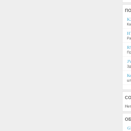
П
K2
Ка
H
Ра
R
Пр
JV
Зд
Ко
шт
С
Нет
О
G