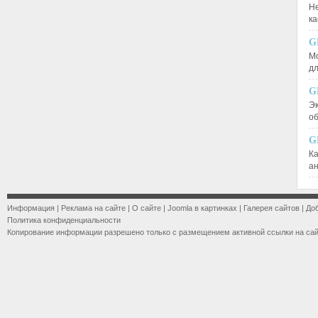
Не
к
G
М
д
G
Эк
о
G
К
а
Информация
|
Реклама на сайте
|
О сайте
|
Joomla в картинках
|
Галерея сайтов
|
До
Политика конфиденциальности
Копирование информации разрешено только с размещением активной ссылки на са