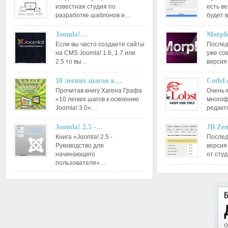
известная студия по
есть ве
разработке шаблонов и…
будет 
Joomla!…
Morph
Если вы часто создаете сайты
Послед
на CMS Joomla! 1.6, 1.7 или
уже со
2.5 то вы…
версия
10 легких шагов к…
CodeL
Прочитав книгу Хагена Графа
Очень 
«10 легких шагов к освоению
многоф
Joomla! 3.0»…
редакт
Joomla! 2.5 -…
JB Ze
Книга «Joomla! 2.5 -
Послед
Руководство для
версия
начинающего
от сту
пользователя»…