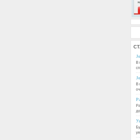
СТ
J
В 
с
J
В 
оч
Р
Ра
д
У
Бу
у