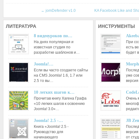
←
jomDefender v1.0
KA Facebook Like and Sh
ЛИТЕРАТУРА
ИНСТРУМЕНТЫ
8 видеоуроков по…
Akeeba
На днях популярная и
При со
известная студия по
есть ве
разработке шаблонов и…
будет 
Joomla!…
Morph
Если вы часто создаете сайты
Послед
на CMS Joomla! 1.6, 1.7 или
уже со
2.5 то вы…
версия
10 легких шагов к…
CodeL
Прочитав книгу Хагена Графа
Очень 
«10 легких шагов к освоению
многоф
Joomla! 3.0»…
редакт
Joomla! 2.5 -…
JB Ze
Книга «Joomla! 2.5 -
Послед
Руководство для
версия
начинающего
от сту