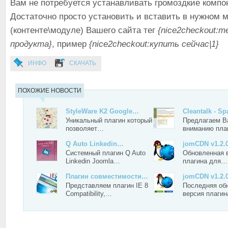
Вам не потребуется устанавливать громоздкие компо
Достаточно просто установить и вставить в нужном 
(контенте\модуле) Вашего сайта тег
{nice2checkout:т
продукта}
, пример
{nice2checkout:купить сейчас|1}
ИНФО
СКАЧАТЬ
ПОХОЖИЕ НОВОСТИ
StyleWare K2 Google…
Cleantalk - 
Уникальный плагин который
Предлагаем 
позволяет…
вниманию пл
Q Auto Linkedin…
jomCDN v1.2.
Системный плагин Q Auto
Обновленная 
Linkedin Joomla…
плагина для…
Плагин совместимости…
jomCDN v1.2.
Представляем плагин IE 8
Последняя об
Compatibility,…
версия плаги