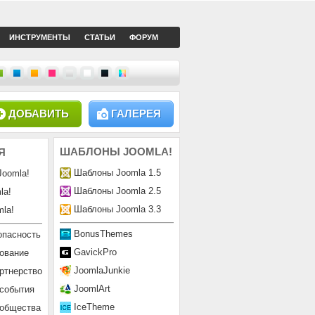
ИНСТРУМЕНТЫ
СТАТЬИ
ФОРУМ
ДОБАВИТЬ
ГАЛЕРЕЯ
ШАБЛОНЫ
JOOMLA!
Я
Шаблоны Joomla 1.5
Joomla!
Шаблоны Joomla 2.5
la!
Шаблоны Joomla 3.3
la!
BonusThemes
опасность
GavickPro
ование
JoomlaJunkie
ртнерство
JoomlArt
 события
IceTheme
ообщества