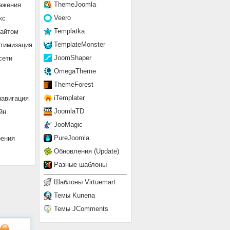
ThemeJoomla
ажения
Veero
кс
Templatka
сайтом
TemplateMonster
птимизация
JoomShaper
сети
OmegaTheme
ThemeForest
iTemplater
навигация
JoomlaTD
йн
JooMagic
PureJoomla
рения
Обновления (Update)
Разные шаблоны
Шаблоны Virtuemart
Темы Kunena
Темы JComments