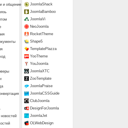
JoomlaShack
и и общение
JoomlaBamboo
вязь
JoomlaVi
нтом
NeoJoomla
е
RocketTheme
ния
Shape5
окументы
TemplatePlazza
ия
YooTheme
код
YouJoomla
JoomlaXTC
рверы
ZooTemplate
и
JoomlaPraise
да
JoomlaCSSGuide
онвертация
ClubJoomla
DesignForJoomla
а
JoomlaJet
 новостей
OLWebDesign
востей