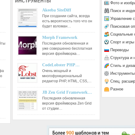
ИНСТРУМЕНТЫ
Фото и изобр
Akeeba SiteDiff
Поиск и инде
При создании сайта, всегда
Управление 
есть вероятность того что он
Поисковая о
будет взломан…
Социальные 
Morph Framework
Спорт и игры
йты
Последняя обновленная и
уже совершенно бесплатная
Переводы
версия фреймворка…
Структура и 
CodeLobster PHP…
Стиль и диза
афа
Очень мощный и
Инструменты
ию
многофункциональный
Спец. расши
редактор РНР, HTML, CSS,…
Разное
JB Zen Grid Framework…
Последняя обновленная
версия фреймворка Zen Grid
от студии…