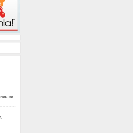
тчиками
,