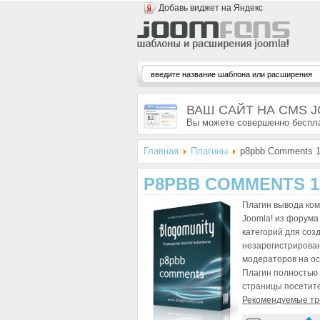
Добавь виджет на Яндекс
ВАШ САЙТ НА CMS 
Вы можете совершенно беспла
Главная
Плагины
p8pbb Comments 1
P8PBB COMMENTS 1.
Плагин вывода ком
Joomla! из форума
категорий для соз
незарегистрирова
модераторов на ос
Плагин полностью 
страницы посетит
Рекомендуемые тре