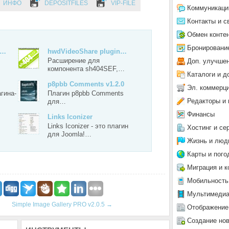
ИНФО
DEPOSITFILES
VIP-FILE
Коммуникаци
Контакты и с
Обмен конте
Бронировани
р…
hwdVideoShare plugin…
Расширение для
Доп. улучше
компонента sh404SEF,…
Каталоги и д
p8pbb Comments v1.2.0
Эл. коммерц
гина-
Плагин p8pbb Comments
Редакторы и 
для…
Финансы
Links Iconizer
Links Iconizer - это плагин
Хостинг и се
для Joomla!…
Жизнь и люд
Карты и пого
Миграция и к
Мобильность
Мультимеди
Simple Image Gallery PRO v2.0.5
→
Отображение
Создание но