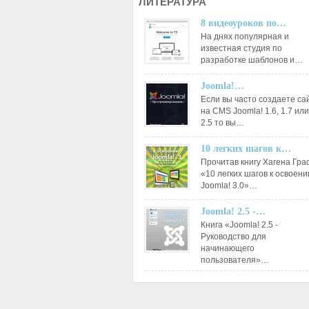
ЛИТЕРАТУРА
8 видеоуроков по…
На днях популярная и
известная студия по
разработке шаблонов и…
Joomla!…
Если вы часто создаете са
на CMS Joomla! 1.6, 1.7 или
2.5 то вы…
10 легких шагов к…
Прочитав книгу Хагена Гр
«10 легких шагов к освоен
Joomla! 3.0»…
Joomla! 2.5 -…
Книга «Joomla! 2.5 -
Руководство для
начинающего
пользователя»…