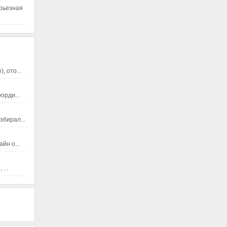
ерьезная
 ото...
орди...
збирал...
йн о...
...