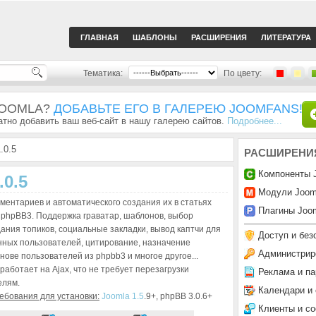
ГЛАВНАЯ
ШАБЛОНЫ
РАСШИРЕНИЯ
ЛИТЕРАТУРА
Тематика:
По цвету:
JOOMLA?
ДОБАВЬТЕ ЕГО В ГАЛЕРЕЮ JOOMFANS!
тно добавить ваш веб-сайт в нашу галерею сайтов.
Подробнее...
.0.5
РАСШИРЕНИ
Компоненты 
0.5
Модули Joom
ментариев и автоматического создания их в статьях
Плагины Joom
 phpBB3. Поддержка граватар, шаблонов, выбор
дания топиков, социальные закладки, вывод каптчи для
Доступ и без
нных пользователей, цитирование, назначение
Администрир
нове пользователей из phpbb3 и многое другое...
работает на Ajax, что не требует перезагрузки
Реклама и па
елям.
Календари и
бования для установки:
Joomla 1.5
.9+, phpBB 3.0.6+
Клиенты и с