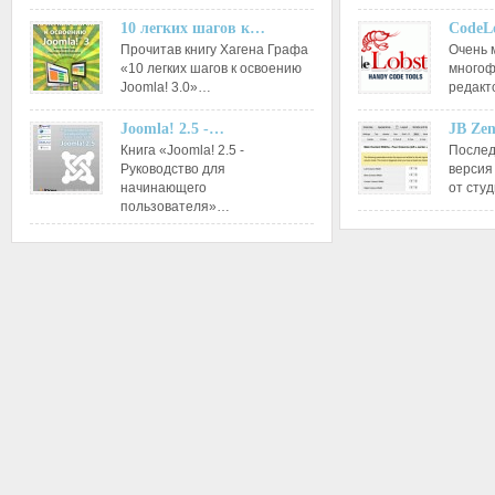
10 легких шагов к…
CodeL
Прочитав книгу Хагена Графа
Очень 
«10 легких шагов к освоению
многоф
Joomla! 3.0»…
редакт
Joomla! 2.5 -…
JB Ze
Книга «Joomla! 2.5 -
Послед
Руководство для
версия
начинающего
от сту
пользователя»…