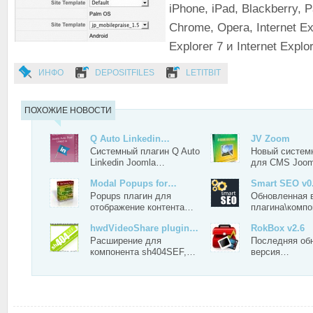
iPhone, iPad, Blackberry, 
Chrome, Opera, Internet Exp
Explorer 7 и Internet Explor
ИНФО
DEPOSITFILES
LETITBIT
ПОХОЖИЕ НОВОСТИ
Q Auto Linkedin…
JV Zoom
Системный плагин Q Auto
Новый систем
Linkedin Joomla…
для CMS Joo
Modal Popups for…
Smart SEO v0
Popups плагин для
Обновленная 
отображение контента…
плагина\комп
hwdVideoShare plugin…
RokBox v2.6
Расширение для
Последняя об
компонента sh404SEF,…
версия…