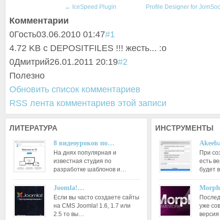
←
IceSpeed Plugin
Profile Designer for JomSoc
Комментарии
0
Гость
03.06.2010 01:47
#1
4.72 KB c DEPOSITFILES !!! жесть... :o
0
Дмитрий
26.01.2011 20:19
#2
Полезно
Обновить список комментариев
RSS лента комментариев этой записи
ЛИТЕРАТУРА
ИНСТРУМЕНТЫ
8 видеоуроков по…
Akeeba
На днях популярная и
При со
известная студия по
есть ве
разработке шаблонов и…
будет 
Joomla!…
Morph
Если вы часто создаете сайты
Послед
на CMS Joomla! 1.6, 1.7 или
уже со
2.5 то вы…
версия