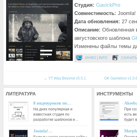
Студия:
GavickPro
Совместимость:
Joomla! 
Дата обновления:
27 се
Описание:
Обновленная 
августовского шаблона
GK
Изменены файлы темы дл
ИНФО | INFO
СКАЧАТЬ
←
YT Way Beyond v5.5.1
GK Gamebox v1.0.
ЛИТЕРАТУРА
ИНСТРУМЕНТЫ
8 видеоуроков по…
Akeeba
На днях популярная и
При со
известная студия по
есть ве
разработке шаблонов и…
будет 
Joomla!…
Morph