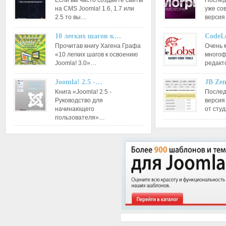
Если вы часто создаете сайты
Послед
на CMS Joomla! 1.6, 1.7 или
уже со
2.5 то вы…
версия
10 легких шагов к…
CodeL
Прочитав книгу Хагена Графа
Очень 
«10 легких шагов к освоению
многоф
Joomla! 3.0»…
редакт
Joomla! 2.5 -…
JB Ze
Книга «Joomla! 2.5 -
Послед
Руководство для
версия
начинающего
от сту
пользователя»…