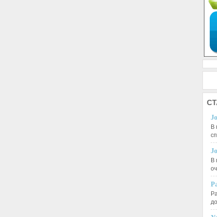
СТ
J
В 
с
J
В 
оч
Р
Ра
д