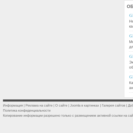
О
G
Не
к
G
М
д
G
Эк
о
G
К
а
Информация
|
Реклама на сайте
|
О сайте
|
Joomla в картинках
|
Галерея сайтов
|
До
Политика конфиденциальности
Копирование информации разрешено только с размещением активной ссылки на са