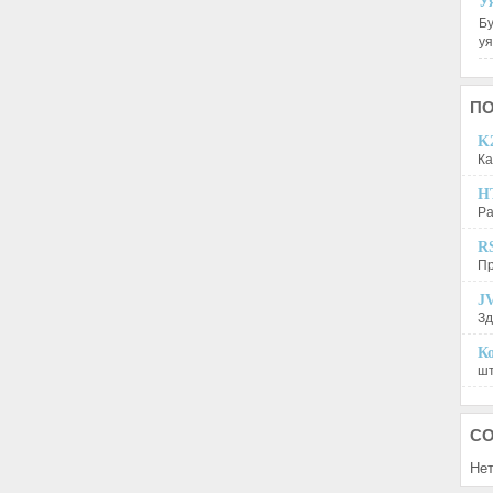
У
Бу
у
П
K2
Ка
H
Ра
R
Пр
JV
Зд
Ко
шт
С
Нет