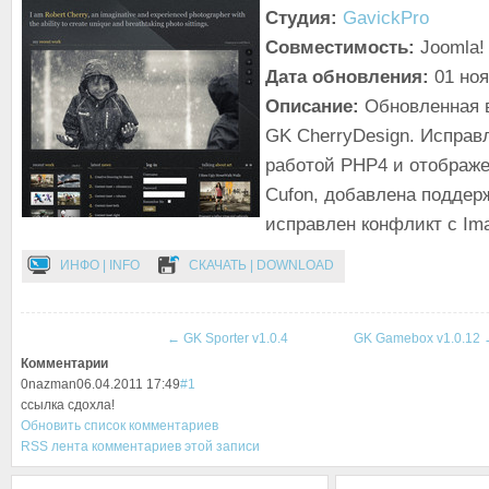
Студия:
GavickPro
Совместимость:
Joomla! 
Дата обновления:
01 но
Описание:
Обновленная 
GK CherryDesign. Испра
работой PHP4 и отображ
Cufon, добавлена поддерж
исправлен конфликт с Im
ИНФО | INFO
СКАЧАТЬ | DOWNLOAD
←
GK Sporter v1.0.4
GK Gamebox v1.0.12
Комментарии
0
nazman
06.04.2011 17:49
#1
ссылка сдохла!
Обновить список комментариев
RSS лента комментариев этой записи