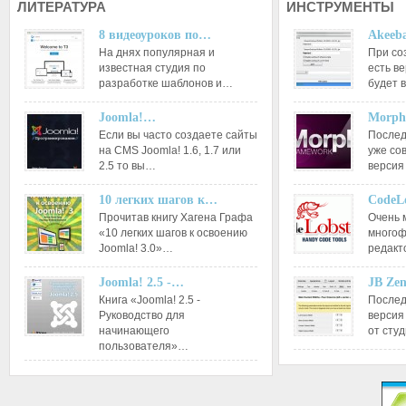
ЛИТЕРАТУРА
ИНСТРУМЕНТЫ
8 видеоуроков по…
Akeeba
На днях популярная и
При со
известная студия по
есть ве
разработке шаблонов и…
будет 
Joomla!…
Morph
Если вы часто создаете сайты
Послед
на CMS Joomla! 1.6, 1.7 или
уже со
2.5 то вы…
версия
10 легких шагов к…
CodeL
Прочитав книгу Хагена Графа
Очень 
«10 легких шагов к освоению
многоф
Joomla! 3.0»…
редакт
Joomla! 2.5 -…
JB Ze
Книга «Joomla! 2.5 -
Послед
Руководство для
версия
начинающего
от сту
пользователя»…