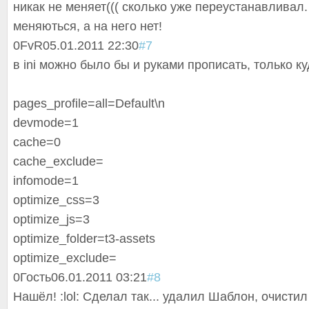
никак не меняет((( сколько уже переустанавлива
л
меняються, а на него нет!
0
FvR
05.01.2011 22:30
#7
в ini можно было бы и руками прописать, только к
pages_profile=all=Default\n
devmode=1
cache=0
cache_exclude=
infomode=1
optimize_css=3
optimize_js=3
optimize_folder
=t3-assets
optimize_exclud
e=
0
Гость
06.01.2011 03:21
#8
Нашёл! :lol: Сделал так... удалил Шаблон, очисти