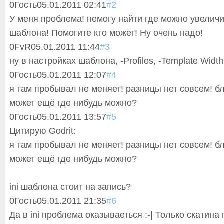
0
Гость
05.01.2011 02:41
#2
У меня проблема! немогу найти где можно увелич
шаблона! Помогите кто может! Ну очень надо!
0
FvR
05.01.2011 11:44
#3
ну в настройках шаблона, -Profiles, -Template Width
0
Гость
05.01.2011 12:07
#4
я там пробывал не меняет! разницы нет совсем! бл
может ещё где нибудь можно?
0
Гость
05.01.2011 13:57
#5
Цитирую Godrit:
я там пробывал не меняет! разницы нет совсем! бл
может ещё где нибудь можно?
ini шаблона стоит на запись?
0
Гость
05.01.2011 21:35
#6
Да в ini проблема оказываеться :-| Только скатина