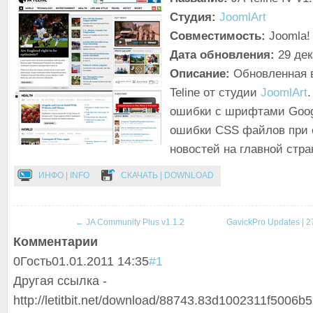
Студия:
JoomlArt
Совместимость:
Joomla! 
Дата обновления:
29 де
Описание:
Обновленная 
Teline от студии
JoomlArt
ошибки с шрифтами Goog
ошибки CSS файлов при 
новостей на главной стра
ИНФО | INFO
СКАЧАТЬ | DOWNLOAD
←
JA Community Plus v1.1.2
GavickPro Updates | 2
Комментарии
0
Гость
01.01.2011 14:35
#1
Другая ссылка -
http://letitbit.net/download/88743.83d1002311f5006b5