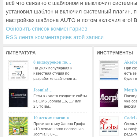
всё что связано с шаблоном и выключил системны
установил шаблон и включил системный плагин, п
настройках шаблона AUTO и потом включил его! 
Обновить список комментариев
RSS лента комментариев этой записи
ЛИТЕРАТУРА
ИНСТРУМЕНТЫ
8 видеоуроков по…
Akeeba
На днях популярная и
При со
известная студия по
есть ве
разработке шаблонов и…
будет 
Joomla!…
Morph
Если вы часто создаете сайты
Послед
на CMS Joomla! 1.6, 1.7 или
уже со
2.5 то вы…
версия
10 легких шагов к…
CodeL
Прочитав книгу Хагена Графа
Очень 
«10 легких шагов к освоению
многоф
Joomla! 3.0»…
редакт