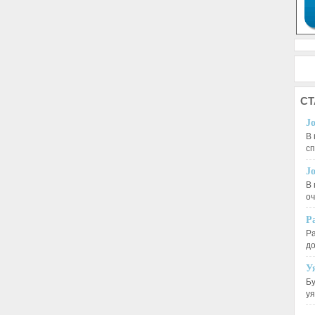
СТ
J
В 
с
J
В 
оч
Р
Ра
д
У
Бу
у