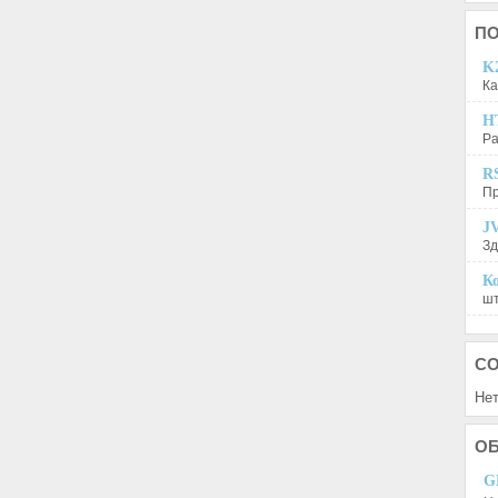
П
K2
Ка
H
Ра
R
Пр
JV
Зд
Ко
шт
С
Нет
О
G