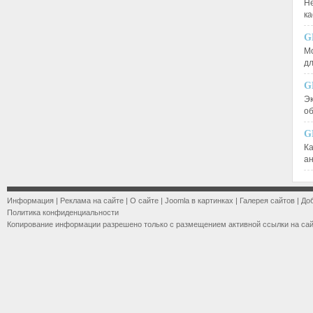
Не
к
G
М
д
G
Эк
о
G
К
а
Информация
|
Реклама на сайте
|
О сайте
|
Joomla в картинках
|
Галерея сайтов
|
До
Политика конфиденциальности
Копирование информации разрешено только с размещением активной ссылки на са