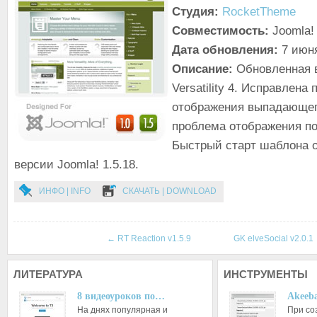
Студия:
RocketTheme
Совместимость:
Joomla! 
Дата обновления:
7 июн
Описание:
Обновленная 
Versatility 4. Исправлена
отображения выпадающег
проблема отображения по
Быстрый старт шаблона 
версии Joomla! 1.5.18.
ИНФО | INFO
СКАЧАТЬ | DOWNLOAD
←
RT Reaction v1.5.9
GK elveSocial v2.0.1
ЛИТЕРАТУРА
ИНСТРУМЕНТЫ
8 видеоуроков по…
Akeeba
На днях популярная и
При со