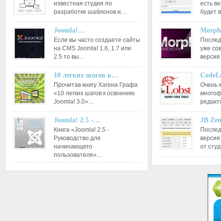
известная студия по
есть ве
разработке шаблонов и…
будет 
Joomla!…
Morph
Если вы часто создаете сайты
Послед
на CMS Joomla! 1.6, 1.7 или
уже со
2.5 то вы…
версия
10 легких шагов к…
CodeL
Прочитав книгу Хагена Графа
Очень 
«10 легких шагов к освоению
многоф
Joomla! 3.0»…
редакт
Joomla! 2.5 -…
JB Ze
Книга «Joomla! 2.5 -
Послед
Руководство для
версия
начинающего
от сту
пользователя»…