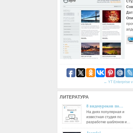
Сту
Сов
Дат
Опи
про
апд
←
YT Enterprise v
ЛИТЕРАТУРА
8 видеоуроков по…
На днях популярная и
известная студия по
разработке шаблонов и…