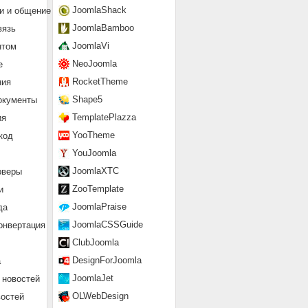
JoomlaShack
и и общение
JoomlaBamboo
вязь
JoomlaVi
нтом
NeoJoomla
е
RocketTheme
ния
Shape5
окументы
TemplatePlazza
ия
YooTheme
код
YouJoomla
JoomlaXTC
рверы
ZooTemplate
и
JoomlaPraise
да
JoomlaCSSGuide
онвертация
ClubJoomla
DesignForJoomla
а
JoomlaJet
 новостей
OLWebDesign
востей