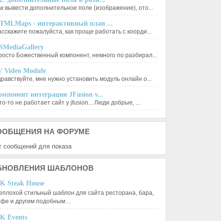
ак вывести дополнительное поле (изображение), ото...
TMLMaps - интерактивный план ...
асскажите пожалуйста, как проще работать с коорди...
SMediaGallery
росто Божественный компонент, немного по разбирал...
V Video Module
дравствуйте, мне нужно установить модуль онлайн о...
омпонент интеграции JFusion v...
о-то не работает сайт у jfusion... Люди добрые, ...
ООБЩЕНИЯ
НА ФОРУМЕ
т сообщений для показа
БНОВЛЕНИЯ
ШАБЛОНОВ
K Steak House
еплохой стильный шаблон для сайта ресторана, бара,
афе и другим подобным…
K Events