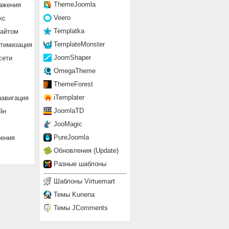
ThemeJoomla
ажения
Veero
кс
Templatka
сайтом
TemplateMonster
птимизация
JoomShaper
сети
OmegaTheme
ThemeForest
iTemplater
навигация
JoomlaTD
йн
JooMagic
PureJoomla
рения
Обновления (Update)
Разные шаблоны
Шаблоны Virtuemart
Темы Kunena
Темы JComments