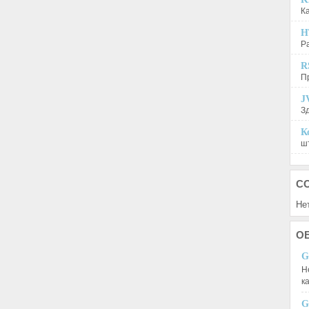
К
H
Р
R
П
J
З
К
шт
С
Не
О
G
Н
к
G