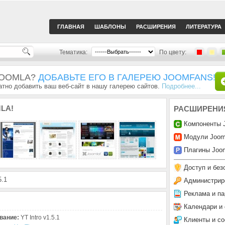
ГЛАВНАЯ
ШАБЛОНЫ
РАСШИРЕНИЯ
ЛИТЕРАТУРА
Тематика:
По цвету:
JOOMLA?
ДОБАВЬТЕ ЕГО В ГАЛЕРЕЮ JOOMFANS!
тно добавить ваш веб-сайт в нашу галерею сайтов.
Подробнее...
LA!
РАСШИРЕНИ
Компоненты 
Модули Joom
Плагины Joom
Доступ и без
5.1
Администрир
Реклама и па
Календари и
вание:
YT Intro v1.5.1
Клиенты и с