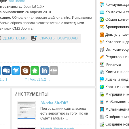
дия:
YooTheme
Коммуникаци
местимость:
Joomla! 1.5.x
Контакты и с
а обновления:
26 апреля 2010
сание:
Обновленная версия шаблона Intro. Исправлена
Обмен конте
блема сброса пароля в соответствие с последними
Бронировани
ейтами CMS Joomla!
Доп. улучше
ДЕМО | DEMO
СКАЧАТЬ | DOWNLOAD
Каталоги и д
Эл. коммерц
Редакторы и 
Финансы
Хостинг и се
Жизнь и люд
1.5.1
YT Vox v1.5.2
→
Карты и пого
ИНСТРУМЕНТЫ
Миграция и к
Мобильность
Akeeba SiteDiff
При создании сайта, всегда
Мультимеди
есть вероятность того что он
Отображение
будет взломан…
Создание но