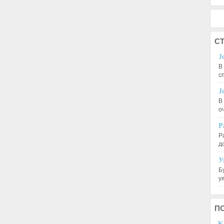
СТ
J
В
с
J
В
о
Р
Р
д
У
Б
у
П
K