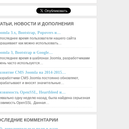
АТЬИ,
НОВОСТИ И ДОПОЛНЕНИЯ
oomla 3.x, Bootstrap, Popovers и…
 последнее время пользователи нашего сайта
прашивают как можно использовать…
oomla 3, Bootstrap и Google…
 последнее время в шаблонах Joomla, разработчиками
чень часто используется…
азвитие CMS Joomla на 2014-2015…
азработчики CMS Joomla постоянно обновляют,
орабатывают и вносят значительные…
язвимость OpenSSL, Heartbleed и…
уквально одну неделю назад, была найдена серьезная
язвимость OpenSSL. Данная…
ОСЛЕДНИЕ
КОММЕНТАРИИ
2: дополнительные поля в разн...