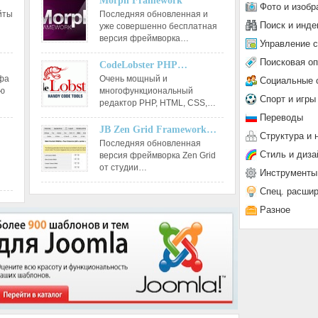
Morph Framework
Фото и изобр
йты
Последняя обновленная и
Поиск и инде
уже совершенно бесплатная
версия фреймворка…
Управление 
Поисковая о
CodeLobster PHP…
афа
Очень мощный и
Социальные 
ию
многофункциональный
Спорт и игры
редактор РНР, HTML, CSS,…
Переводы
JB Zen Grid Framework…
Структура и 
Последняя обновленная
Стиль и диза
версия фреймворка Zen Grid
от студии…
Инструменты
Спец. расши
Разное