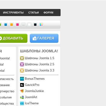
ИНСТРУМЕНТЫ
СТАТЬИ
ФОРУМ
ДОБАВИТЬ
ГАЛЕРЕЯ
ШАБЛОНЫ
JOOMLA!
Я
Шаблоны Joomla 1.5
Joomla!
Шаблоны Joomla 2.5
la!
Шаблоны Joomla 3.3
la!
BonusThemes
опасность
GavickPro
ование
JoomlaJunkie
ртнерство
JoomlArt
 события
IceTheme
ообщества