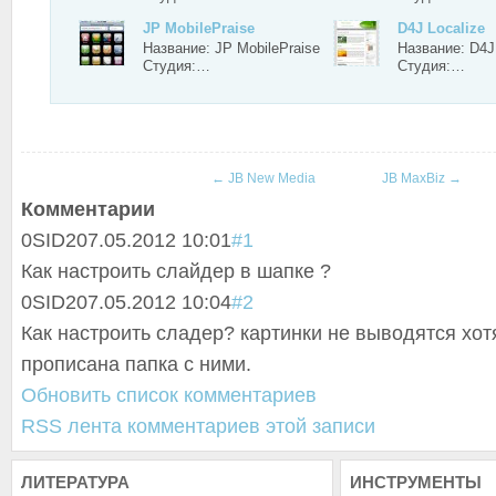
JP MobilePraise
D4J Localize
Название: JP MobilePraise
Название: D4J
Студия:…
Студия:…
←
JB New Media
JB MaxBiz
→
Комментарии
0
SID2
07.05.2012 10:01
#1
Как настроить слайдер в шапке ?
0
SID2
07.05.2012 10:04
#2
Как настроить сладер? картинки не выводятся хо
прописана папка с ними.
Обновить список комментариев
RSS лента комментариев этой записи
ЛИТЕРАТУРА
ИНСТРУМЕНТЫ