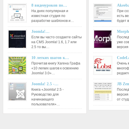
8 видеоуроков по…
Akeeba
На днях популярная и
При со
известная студия по
есть ве
разработке шаблонов и…
будет 
Joomla!…
Morph
Если вы часто создаете сайты
Послед
на CMS Joomla! 1.6, 1.7 или
уже со
2.5 то вы…
версия
10 легких шагов к…
CodeL
Прочитав книгу Хагена Графа
Очень 
«10 легких шагов к освоению
многоф
Joomla! 3.0»…
редакт
Joomla! 2.5 -…
JB Ze
Книга «Joomla! 2.5 -
Послед
Руководство для
версия
начинающего
от сту
пользователя»…