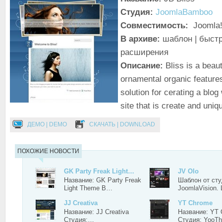
Студия:
JoomlaBamboo
Совместимость:
Joomla!
В архиве:
шаблон | быстр
расширения
Описание:
Bliss is a beaut
ornamental organic features.
solution for cerating a blo
site that is create and uniq
ДЕМО | DEMO
СКАЧАТЬ | DOWNLOAD
ПОХОЖИЕ НОВОСТИ
GK Party Freak Light…
JV Olo
Название: GK Party Freak
Шаблон от ст
Light Theme В…
JoomlaVision
JJ Creativa
YT Chrome
Название: JJ Creativa
Название: YT
Студия:…
Студия: Yoo