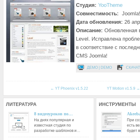
Студия:
YooTheme
Совместимость:
Joomla!
Дата обновления:
26 ап
Описание:
Обновленная 
Level. Исправлена пробл
в соответствие с послед
CMS Joomla!
ДЕМО | DEMO
СКАЧАТ
←
YT Phoenix v1.5.22
YT Motion v1.5.9
→
ЛИТЕРАТУРА
ИНСТРУМЕНТЫ
8 видеоуроков по…
Akeeba
На днях популярная и
При со
известная студия по
есть ве
разработке шаблонов и…
будет 