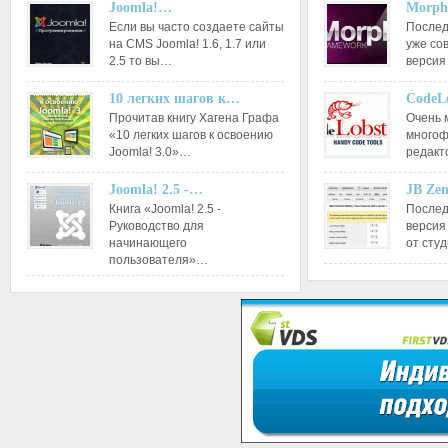
Joomla!…
Morph
Если вы часто создаете сайты
Послед
на CMS Joomla! 1.6, 1.7 или
уже со
2.5 то вы…
версия
10 легких шагов к…
CodeL
Прочитав книгу Хагена Графа
Очень 
«10 легких шагов к освоению
многоф
Joomla! 3.0»…
редакт
Joomla! 2.5 -…
JB Ze
Книга «Joomla! 2.5 -
Послед
Руководство для
версия
начинающего
от сту
пользователя»…