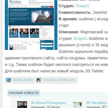
Студия:
Shape5
Совместимость:
Joomla! 
В архиве:
шаблон | исход
старт
Описание:
Мартовский ша
студии
Shape5
. Шаблон и
решения (стиля) и 31 мо
Шаблон идеально подойд
административного сайта, сайта госдумы, правитель
и.т.д. Также шаблон будет неплохо смотреться на нов
Для шаблона был написан новый модуль S5 Twitter.
ДЕМО | DEMO
СКАЧАТЬ | DOWNLOAD
ПОХОЖИЕ НОВОСТИ
S5 Aluma Photography
RT Versatility
Название: S5 Aluma
Название: RT Ve