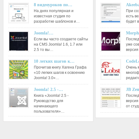
8 видеоуроков по…
Akeeba
На днях популярная и
При со
известная студия по
есть ве
разработке шаблонов и…
будет 
Joomla!…
Morph
Если вы часто создаете сайты
Послед
на CMS Joomla! 1.6, 1.7 или
уже со
2.5 то вы…
версия
10 легких шагов к…
CodeL
Прочитав книгу Хагена Графа
Очень 
«10 легких шагов к освоению
многоф
Joomla! 3.0»…
редакт
Joomla! 2.5 -…
JB Ze
Книга «Joomla! 2.5 -
Послед
Руководство для
версия
начинающего
от сту
пользователя»…