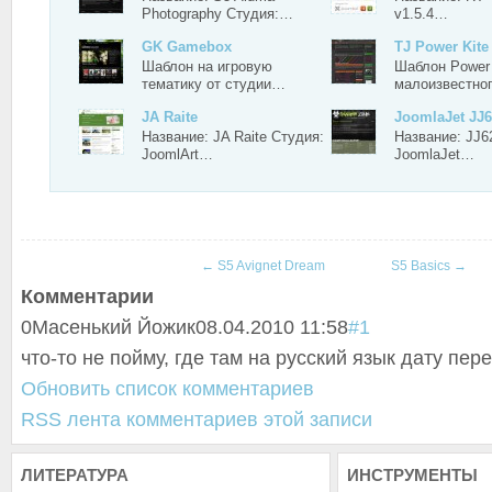
Photography Студия:…
v1.5.4…
GK Gamebox
TJ Power Kite
Шаблон на игровую
Шаблон Power 
тематику от студии…
малоизвестно
JA Raite
JoomlaJet JJ
Название: JA Raite Студия:
Название: JJ6
JoomlArt…
JoomlaJet…
←
S5 Avignet Dream
S5 Basics
→
Комментарии
0
Масенький Йожик
08.04.2010 11:58
#1
что-то не пойму, где там на русский язык дату пере
Обновить список комментариев
RSS лента комментариев этой записи
ЛИТЕРАТУРА
ИНСТРУМЕНТЫ