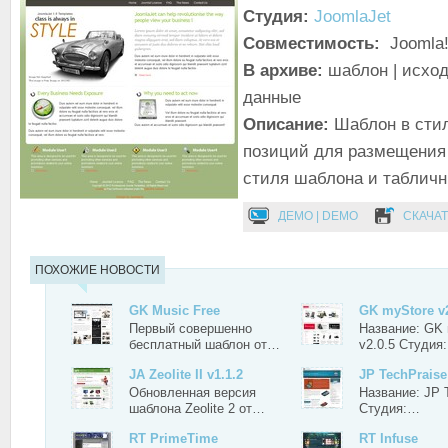
Студия:
JoomlaJet
Совместимость:
Joomla!
В архиве:
шаблон | исход
данные
Описание:
Шаблон в стил
позиций для размещения
стиля шаблона и табличн
ДЕМО | DEMO
СКАЧАТ
ПОХОЖИЕ НОВОСТИ
GK Music Free
GK myStore v2
Первый совершенно
Название: GK
бесплатный шаблон от…
v2.0.5 Студия
JA Zeolite II v1.1.2
JP TechPraise
Обновленная версия
Название: JP 
шаблона Zeolite 2 от…
Студия:…
RT PrimeTime
RT Infuse