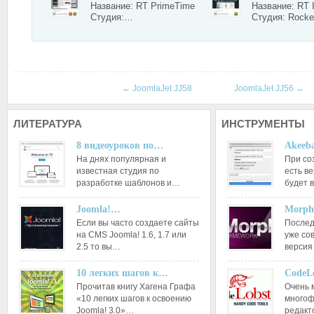
Название: RT PrimeTime
Название: RT 
Студия:…
Студия: Rock
←
JoomlaJet JJ58
JoomlaJet JJ56
→
ЛИТЕРАТУРА
ИНСТРУМЕНТЫ
8 видеоуроков по…
Akeeba
На днях популярная и
При со
известная студия по
есть ве
разработке шаблонов и…
будет 
Joomla!…
Morph
Если вы часто создаете сайты
Послед
на CMS Joomla! 1.6, 1.7 или
уже со
2.5 то вы…
версия
10 легких шагов к…
CodeL
Прочитав книгу Хагена Графа
Очень 
«10 легких шагов к освоению
многоф
Joomla! 3.0»…
редакт