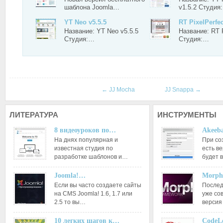
шаблона Joomla…
v1.5.2 Студия
YT Neo v5.5.5
RT PixelPerfec
Название: YT Neo v5.5.5
Название: RT P
Студия:…
Студия:…
←
JJ Mocha
JJ Snappa
→
ЛИТЕРАТУРА
ИНСТРУМЕНТЫ
8 видеоуроков по…
Akeeba
На днях популярная и
При со
известная студия по
есть ве
разработке шаблонов и…
будет 
Joomla!…
Morph
Если вы часто создаете сайты
Послед
на CMS Joomla! 1.6, 1.7 или
уже со
2.5 то вы…
версия
10 легких шагов к…
CodeL