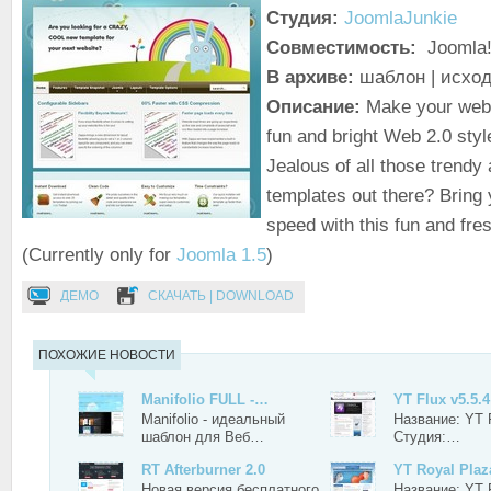
Студия:
JoomlaJunkie
Совместимость:
Joomla!
В архиве:
шаблон | исхо
Описание:
Make your webs
fun and bright Web 2.0 styl
Jealous of all those trendy
templates out there? Bring 
speed with this fun and fre
(Currently only for
Joomla 1.5
)
ДЕМО
СКАЧАТЬ | DOWNLOAD
ПОХОЖИЕ НОВОСТИ
Manifolio FULL -…
YT Flux v5.5.4
Manifolio - идеальный
Название: YT F
шаблон для Веб…
Студия:…
RT Afterburner 2.0
YT Royal Plaz
Новая версия бесплатного
Название: YT 