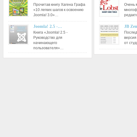
Прочитав книгу Хагена Графа
Очень 
«10 легких шагов к освоению
многоф
Joomla! 3.0»…
редакт
Joomla! 2.5 -…
JB Ze
Книга «Joomla! 2.5 -
Послед
Руководство для
версия
начинающего
от сту
пользователя»…