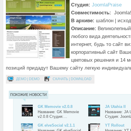
Студия:
JoomlaPraise
Совместимость:
Joomla!
В архиве:
шаблон | исхо
Описание:
Великолепный
любого вида деятельности
интернет, будь то сайт в
корпоративный сайт Ваше
цветовых решения и 14 
позиций придадут Вашему сайту легкую индивидуал
ДЕМО | DEMO
СКАЧАТЬ | DOWNLOAD
ПОХОЖИЕ НОВОСТИ
GK Memovie v2.0.8
JA Utahia II
Название: GK Memovie
Название: JA U
v2.0.8 Студия:…
Студия: Joom
GK elveSocial v2.1.1
YT Rollout
Название: GK elveSocial
Название: YT R