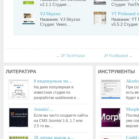
v2.1.1 Студия:…
Студия: Yoo
VJ-Skyzoo
YT Pinboard v
Название: VJ-Skyzoo
Название: YT 
Студия: Veero…
v5.5.2 Студия
←
JP TechPraise
JP FruitBasket
→
ЛИТЕРАТУРА
ИНСТРУМЕНТЫ
8 видеоуроков по…
Akeeba
На днях популярная и
При со
известная студия по
есть ве
разработке шаблонов и…
будет 
Joomla!…
Morph
Если вы часто создаете сайты
Послед
на CMS Joomla! 1.6, 1.7 или
уже со
2.5 то вы…
версия
10 легких шагов к…
CodeL