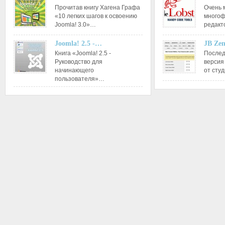
Прочитав книгу Хагена Графа
Очень 
«10 легких шагов к освоению
многоф
Joomla! 3.0»…
редакт
Joomla! 2.5 -…
JB Ze
Книга «Joomla! 2.5 -
Послед
Руководство для
версия
начинающего
от сту
пользователя»…