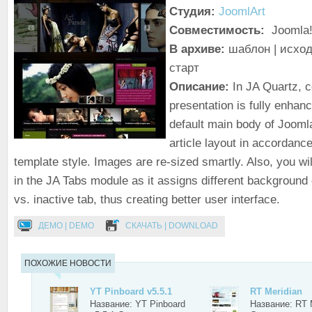
Студия:
JoomlArt
Совместимость:
Joomla!
В архиве:
шаблон | исход
старт
Описание:
In JA Quartz, c
presentation is fully enhan
default main body of Jooml
article layout in accordanc
template style. Images are re-sized smartly. Also, you wil
in the JA Tabs module as it assigns different background c
vs. inactive tab, thus creating better user interface.
ДЕМО | DEMO
СКАЧАТЬ | DOWNLOAD
ПОХОЖИЕ НОВОСТИ
YT Pinboard v5.5.1
RT Meridian
Название: YT Pinboard
Название: RT 