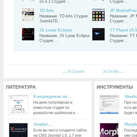
v5.5.1 Студия:…
Студия:…
TD Arts
JP MobilePrai
Название: TD Arts Студия:
Название: JP 
JoomlaTD…
Студия:…
JS Lunar Eclipse
YT Planet v5.5
Название: JS Lunar Eclipse
Название: YT P
Студия:…
Студия:…
←
JA Cooper
JA Zeolite
→
ЛИТЕРАТУРА
ИНСТРУМЕНТЫ
8 видеоуроков по…
Akeeba
На днях популярная и
При со
известная студия по
есть ве
разработке шаблонов и…
будет 
Joomla!…
Morph
Если вы часто создаете сайты
Послед
на CMS Joomla! 1.6, 1.7 или
уже со