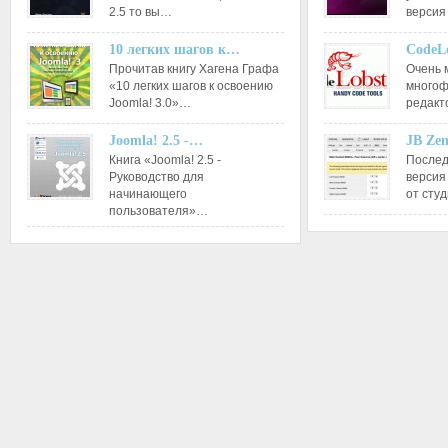
2.5 то вы…
версия
10 легких шагов к…
CodeL
Прочитав книгу Хагена Графа
Очень 
«10 легких шагов к освоению
многоф
Joomla! 3.0»…
редакт
Joomla! 2.5 -…
JB Ze
Книга «Joomla! 2.5 -
Послед
Руководство для
версия
начинающего
от сту
пользователя»…