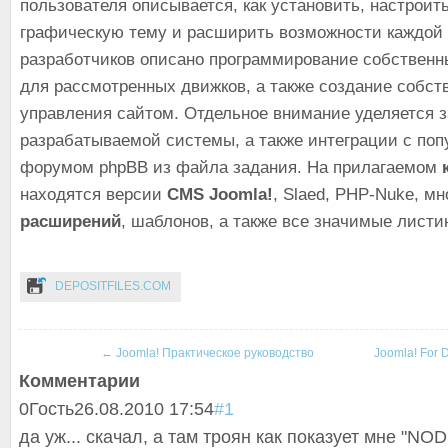
пользователя описывается, как установить, настроить
графическую тему и расширить возможности каждой
разработчиков описано программирование собствен
для рассмотренных движков, а также создание собс
управления сайтом. Отдельное внимание уделяется 
разрабатываемой системы, а также интеграции с по
форумом phpBB из файла задания. На прилагаемом
находятся версии
CMS Joomla!
, Slaed, PHP-Nuke, м
расширений
, шаблонов, а также все значимые листин
DEPOSITFILES.COM
←
Joomla! Практическое руководство
Joomla! For
Комментарии
0
Гость
26.08.2010 17:54
#1
да уж... скачал, а там троян как показует мне "NOD