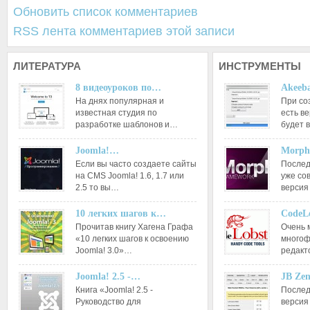
Обновить список комментариев
RSS лента комментариев этой записи
ЛИТЕРАТУРА
ИНСТРУМЕНТЫ
8 видеоуроков по…
Akeeba
На днях популярная и
При со
известная студия по
есть ве
разработке шаблонов и…
будет 
Joomla!…
Morph
Если вы часто создаете сайты
Послед
на CMS Joomla! 1.6, 1.7 или
уже со
2.5 то вы…
версия
10 легких шагов к…
CodeL
Прочитав книгу Хагена Графа
Очень 
«10 легких шагов к освоению
многоф
Joomla! 3.0»…
редакт
Joomla! 2.5 -…
JB Ze
Книга «Joomla! 2.5 -
Послед
Руководство для
версия