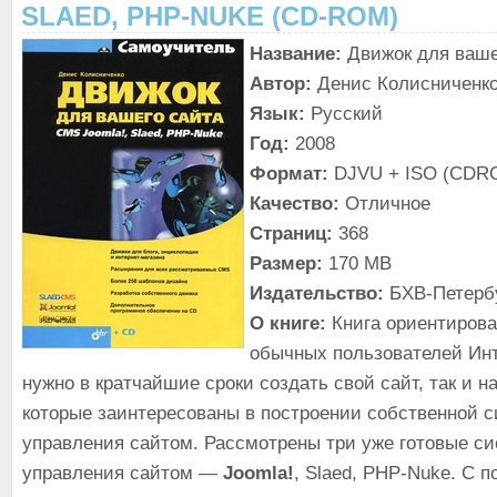
SLAED, PHP-NUKE (CD-ROM)
Название:
Движок для ваше
Автор:
Денис Колисниченк
Язык:
Русский
Год:
2008
Формат:
DJVU + ISO (CDR
Качество:
Отличное
Страниц:
368
Размер:
170 MB
Издательство:
БХВ-Петерб
О книге:
Книга ориентирова
обычных пользователей Инт
нужно в кратчайшие сроки создать свой сайт, так и н
которые заинтересованы в построении собственной 
управления сайтом.
Рассмотрены три уже готовые с
управления сайтом —
Joomla!
, Slaed, PHP-Nuke. С 