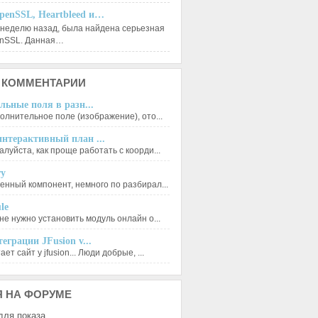
penSSL, Heartbleed и…
 неделю назад, была найдена серьезная
enSSL. Данная…
КОММЕНТАРИИ
льные поля в разн...
олнительное поле (изображение), ото...
нтерактивный план ...
луйста, как проще работать с коорди...
ry
енный компонент, немного по разбирал...
le
не нужно установить модуль онлайн о...
еграции JFusion v...
ет сайт у jfusion... Люди добрые, ...
Я
НА ФОРУМЕ
для показа