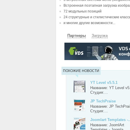
Встроенная поэтапная загрузка изобр
72 модульных позиций
24 структурные и стилистические клас
и многие другие возможности...
Партнеры
Загрузка
СКАЧАТЬ
ЗЕРКАЛО
ПОХОЖИЕ НОВОСТИ
YT Level v5.5.1
Название: YT Level v5
Студия:…
JP TechPraise
Название: JP TechPrai
Студия:…
Joomlart Templates -
Название: JoomlArt
Templates - Joomla…