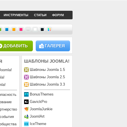
ИНСТРУМЕНТЫ
СТАТЬИ
ФОРУМ
ДОБАВИТЬ
ГАЛЕРЕЯ
ШАБЛОНЫ
JOOMLA!
Я
Шаблоны Joomla 1.5
Joomla!
Шаблоны Joomla 2.5
la!
Шаблоны Joomla 3.3
la!
BonusThemes
опасность
GavickPro
ование
JoomlaJunkie
ртнерство
JoomlArt
 события
IceTheme
ообщества