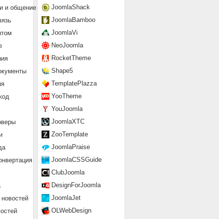
JoomlaShack
и и общение
JoomlaBamboo
вязь
JoomlaVi
нтом
NeoJoomla
е
RocketTheme
ния
Shape5
окументы
TemplatePlazza
ия
YooTheme
код
YouJoomla
JoomlaXTC
рверы
ZooTemplate
и
JoomlaPraise
да
JoomlaCSSGuide
онвертация
ClubJoomla
DesignForJoomla
а
JoomlaJet
 новостей
OLWebDesign
востей