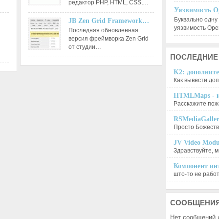
редактор РНР, HTML, CSS,…
Уязвимость O
Буквально одну
JB Zen Grid Framework…
уязвимость Op
Последняя обновленная
версия фреймворка Zen Grid
от студии…
ПОСЛЕДНИЕ
K2: дополните
Как вывести доп
HTMLMaps - и
Расскажите пожа
RSMediaGalle
Просто Божеств
JV Video Modu
Здравствуйте, м
Компонент инт
што-то не работа
СООБЩЕНИ
Нет сообщений 