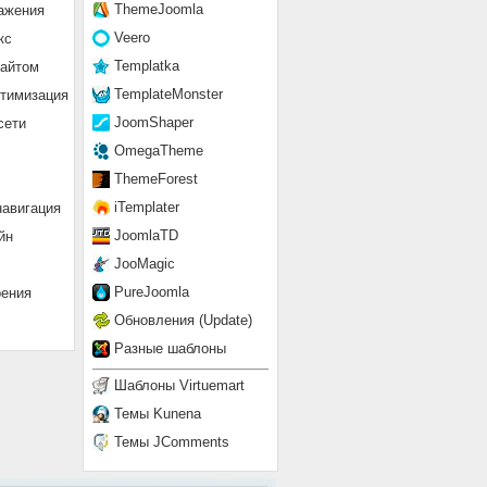
ThemeJoomla
ажения
Veero
кс
Templatka
сайтом
TemplateMonster
птимизация
JoomShaper
сети
OmegaTheme
ThemeForest
iTemplater
навигация
JoomlaTD
йн
JooMagic
PureJoomla
рения
Обновления (Update)
Разные шаблоны
Шаблоны Virtuemart
Темы Kunena
Темы JComments