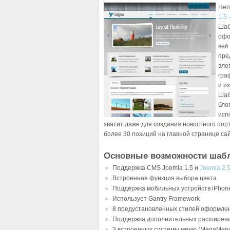
Неп
1.5
Шаб
офо
веб
пре
эле
гра
и и
Шаб
бло
исп
хватит даже для создания новостного пор
более 30 позиций на главной странице сай
Основные возможности шабл
Поддержка CMS Joomla 1.5 и
Joomla 2.
Встроенная функция выбора цвета
Поддержка мобильных устройств iPhone
Использует Gantry Framework
8 предустановленных стилей оформле
Поддержка дополнительных расширен
3 встроенных системы меню (MegaMenu,