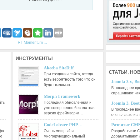
RT Momentum
→
ИНСТРУМЕНТЫ
Akeeba SiteDiff
СТАТЬИ,
НОВ
При создании сайта, всегда
есть вероятность того что он
Joomla 3.x, Bo
будет взломан…
В последнее вр
спрашивают ка
Morph Framework
йты
Последняя обновленная и
Joomla 3, Boo
уже совершенно бесплатная
В последнее вр
версия фреймворка…
очень часто ис
CodeLobster PHP…
Развитие CMS
афа
Очень мощный и
Разработчики C
ию
многофункциональный
дорабатывают 