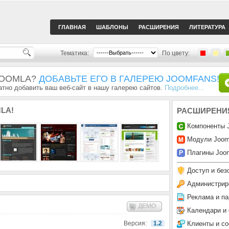
ГЛАВНАЯ
ШАБЛОНЫ
РАСШИРЕНИЯ
ЛИТЕРАТУРА
Тематика:
По цвету:
JOOMLA?
ДОБАВЬТЕ ЕГО В ГАЛЕРЕЮ JOOMFANS!
тно добавить ваш веб-сайт в нашу галерею сайтов.
Подробнее...
LA!
РАСШИРЕНИ
Компоненты 
Модули Joom
Плагины Joom
Доступ и без
Администрир
Реклама и па
ДЕМО
Календари и
Клиенты и с
Версия:
1.2