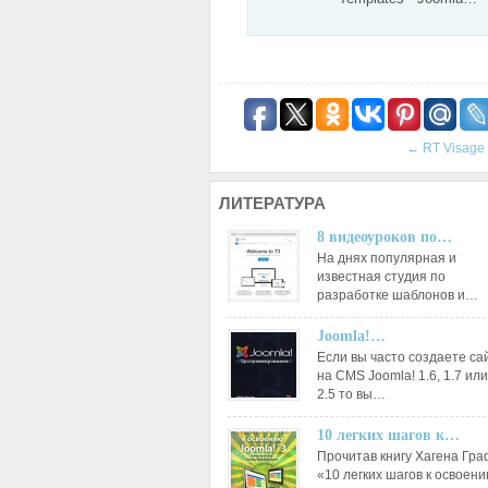
←
RT Visage
ЛИТЕРАТУРА
8 видеоуроков по…
На днях популярная и
известная студия по
разработке шаблонов и…
Joomla!…
Если вы часто создаете са
на CMS Joomla! 1.6, 1.7 или
2.5 то вы…
10 легких шагов к…
Прочитав книгу Хагена Гр
«10 легких шагов к освоен