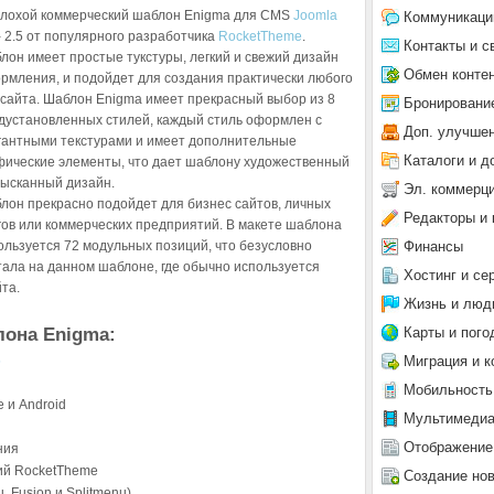
лохой коммерческий шаблон Enigma для CMS
Joomla
Коммуникаци
- 2.5 от популярного разработчика
RocketTheme
.
Контакты и с
лон имеет простые тукстуры, легкий и свежий дизайн
Обмен конте
рмления, и подойдет для создания практически любого
 сайта. Шаблон Enigma имеет прекрасный выбор из 8
Бронировани
дустановленных стилей, каждый стиль оформлен с
Доп. улучше
гантными текстурами и имеет дополнительные
Каталоги и д
фические элементы, что дает шаблону художественный
зысканный дизайн.
Эл. коммерц
лон прекрасно подойдет для бизнес сайтов, личных
Редакторы и 
гов или коммерческих предприятий. В макете шаблона
Финансы
ользуется 72 модульных позиций, что безусловно
тала на данном шаблоне, где обычно используется
Хостинг и се
та.
Жизнь и люд
она Enigma:
Карты и пого
Миграция и к
5
Мобильность
 и Android
Мультимеди
Отображение
ния
ий RocketTheme
Создание но
 Fusion и Splitmenu)