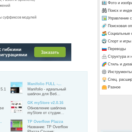
Фото и изобр
ажений
Поиск и инде
сы суффиксов модулей
Управление 
Поисковая о
Социальные 
Спорт и игры
Переводы
Структура и 
Стиль и диза
Инструменты
Спец. расши
Manifolio FULL -…
Разное
.5.1
Manifolio - идеальный
шаблон для Веб…
GK myStore v2.0.16
se
Обновление шаблона
myStore от студии…
…
TP Overflow Plazza
Название: TP Overflow
Plazza Студия:…