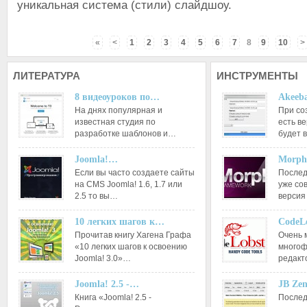
уникальная система (стили) слайдшоу.
«
<
1
2
3
4
5
6
7
8
9
10
>
ЛИТЕРАТУРА
ИНСТРУМЕНТЫ
8 видеоуроков по…
Akeeba
На днях популярная и
При со
известная студия по
есть ве
разработке шаблонов и…
будет 
Joomla!…
Morph
Если вы часто создаете сайты
Послед
на CMS Joomla! 1.6, 1.7 или
уже со
2.5 то вы…
версия
10 легких шагов к…
CodeL
Прочитав книгу Хагена Графа
Очень 
«10 легких шагов к освоению
многоф
Joomla! 3.0»…
редакт
Joomla! 2.5 -…
JB Ze
Книга «Joomla! 2.5 -
Послед