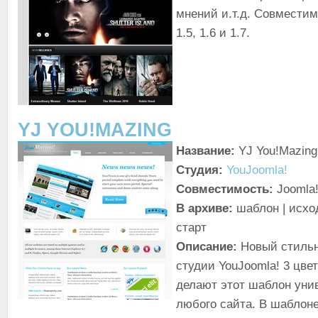
мнений и.т.д. Совместим
1.5, 1.6 и 1.7.
YJ YOU!MAZING
Название:
YJ You!Mazing
Студия:
YouJoomla!
Совместимость:
Joomla!
В архиве:
шаблон | исхо
старт
Описание:
Новый стильн
студии YouJoomla! 3 цве
делают этот шаблон уни
любого сайта. В шаблоне