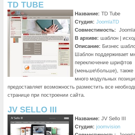
TD TUBE
Название:
TD Tube
Студия:
JoomlaTD
Совместимость:
Joomla!
В архиве:
шаблон | исхо
Описание:
Бизнес шабло
Шаблон поддерживает мн
переключение шрифтов
(меньше\больше), также
много модульных позици
предоставляет возможность разместить все необхо
странице при построении сайта.
JV SELLO III
Название:
JV Sello III
Студия:
joomvision
Совместимость:
Joomla