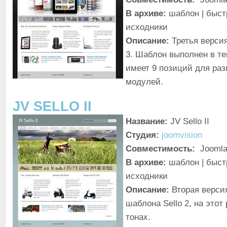
В архиве:
шаблон | быст
исходники
Описание:
Третья верси
3. Шаблон выполнен в те
имеет 9 позиций для ра
модулей.
JV SELLO II
Название:
JV Sello II
Студия:
joomvision
Совместимость:
Joomla
В архиве:
шаблон | быст
исходники
Описание:
Вторая верси
шаблона Sello 2, на этот
тонах.