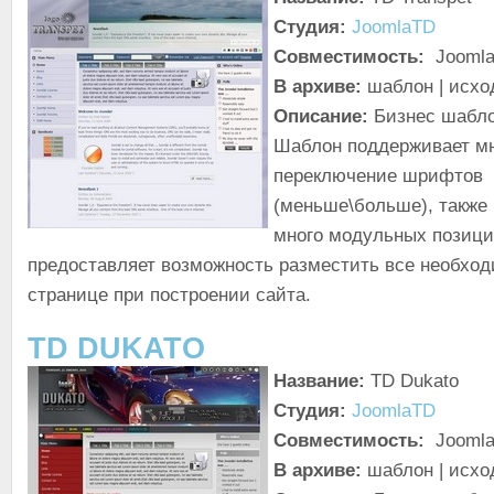
Студия:
JoomlaTD
Совместимость:
Joomla!
В архиве:
шаблон | исхо
Описание:
Бизнес шабло
Шаблон поддерживает мн
переключение шрифтов
(меньше\больше), также
много модульных позици
предоставляет возможность разместить все необхо
странице при построении сайта.
TD DUKATO
Название:
TD Dukato
Студия:
JoomlaTD
Совместимость:
Joomla!
В архиве:
шаблон | исхо