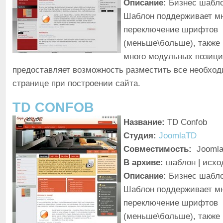
Описание:
Бизнес шабло
Шаблон поддерживает мн
переключение шрифтов
(меньше\больше), также
много модульных позици
предоставляет возможность разместить все необхо
странице при построении сайта.
TD CONFOB
Название:
TD Confob
Студия:
JoomlaTD
Совместимость:
Joomla!
В архиве:
шаблон | исхо
Описание:
Бизнес шабло
Шаблон поддерживает мн
переключение шрифтов
(меньше\больше), также