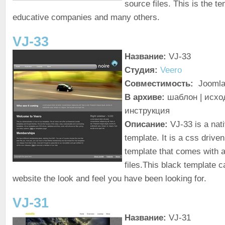
source files. This is the te
educative companies and many others.
VJ-33
Название:
VJ-33
Студия:
Veero
Совместимость:
Joomla
В архиве:
шаблон | исход
инструкция
Описание:
VJ-33 is a nat
template. It is a css driven
template that comes with a
files.This black template c
website the look and feel you have been looking for.
VJ-31
Название:
VJ-31