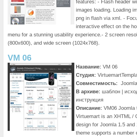
features:
- Flash header wit
images loading. Loading im
png in flash via xml. - Foc
interactive effect on the h
menu for a stunning usability experience.- 2 screen resol
(800x600), and wide screen (1024x768).
VM 06
Название:
VM 06
Студия:
VirtuemartTempl
Совместимость:
Joomla!
В архиве:
шаблон | исход
инструкция
Описание:
VM06 Joomla t
Virtuemart is an XHTML /
design for Joomla 1.5 and 
theme supports a number 