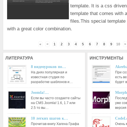
template. It is a css driven
template that comes with a
files.This special template 
with a great color combination.
«
<
1
2
3
4
5
6
7
8
9
10
>
ЛИТЕРАТУРА
ИНСТРУМЕНТЫ
8 видеоуроков по…
Akeeba
На днях популярная и
При со
известная студия по
есть ве
разработке шаблонов и…
будет 
Joomla!…
Morph
Если вы часто создаете сайты
Послед
на CMS Joomla! 1.6, 1.7 или
уже со
2.5 то вы…
версия
10 легких шагов к…
CodeL
Прочитав книгу Хагена Графа
Очень 