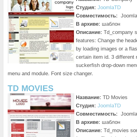
Студия:
JoomlaTD
Совместимость:
Joomla
В архиве:
шаблон
Описание:
Td_company s
features: Change the head
by loading images or a fla
certain item id. 3 differen
suckerfish drop-down men
menu and module. Font size changer.
TD MOVIES
Название:
TD Movies
Студия:
JoomlaTD
Совместимость:
Joomla
В архиве:
шаблон
Описание:
Td_movies som