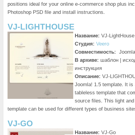
positions ideal for your online e-commerce shop plus inc
Photoshop PSD file and install instructions.
VJ-LIGHTHOUSE
Название:
VJ-LightHouse
Студия:
Veero
Совместимость:
Joomla
В архиве:
шаблон | исход
инструкция
Описание:
VJ-LIGHTHOUS
Joomla! 1.5 template. It is
tableless template that com
source files. This light and
template can be used for different types of business site
VJ-GO
Название:
VJ-Go