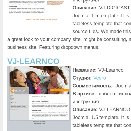
Описание:
VJ-DIGICAST i
Joomla! 1.5 template. It is
tableless template that com
source files. We made this
a great look to your company site, might be consulting, 
business site. Featuring dropdown menus.
VJ-LEARNCO
Название:
VJ-Learnco
Студия:
Veero
Совместимость:
Joomla
В архиве:
шаблон | исход
инструкция
Описание:
VJ-LEARNCO i
Joomla! 1.5 template. It is
tableless template that com