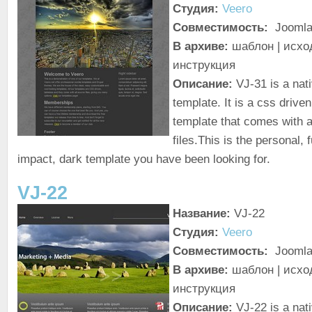
Студия:
Veero
Совместимость:
Joomla
В архиве:
шаблон | исход
инструкция
Описание:
VJ-31 is a nat
template. It is a css driven
template that comes with a
files.This is the personal,
impact, dark template you have been looking for.
VJ-22
Название:
VJ-22
Студия:
Veero
Совместимость:
Joomla
В архиве:
шаблон | исход
инструкция
Описание:
VJ-22 is a nat