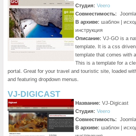
Студия:
Veero
Совместимость:
Joomla
В архиве:
шаблон | исход
инструкция
Описание:
VJ-GO is a nat
template. It is a css driven
template that comes with al
This is a template for a c
portal. Great for your travel and touristic site, loaded wi
and featuring dropdown menus.
VJ-DIGICAST
Название:
VJ-Digicast
Студия:
Veero
Совместимость:
Joomla
В архиве:
шаблон | исход
инструкция