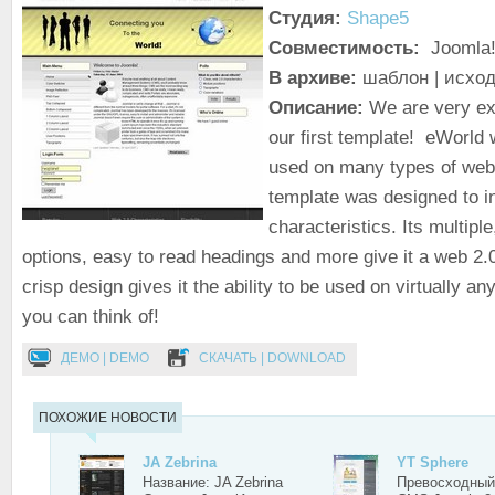
Студия:
Shape5
Совместимость:
Joomla!
В архиве:
шаблон | исхо
Описание:
We are very exc
our first template! eWorld
used on many types of webs
template was designed to i
characteristics. Its multiple
options, easy to read headings and more give it a web 2.0 
crisp design gives it the ability to be used on virtually an
you can think of!
ДЕМО | DEMO
СКАЧАТЬ | DOWNLOAD
ПОХОЖИЕ НОВОСТИ
JA Zebrina
YT Sphere
Название: JA Zebrina
Превосходный