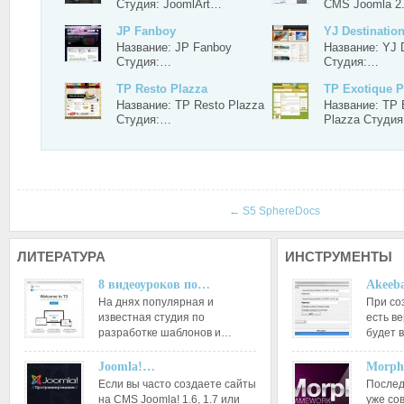
Студия: JoomlArt…
CMS Joomla 2
JP Fanboy
YJ Destinatio
Название: JP Fanboy
Название: YJ D
Студия:…
Студия:…
TP Resto Plazza
TP Exotique P
Название: TP Resto Plazza
Название: TP 
Студия:…
Plazza Студи
←
S5 SphereDocs
ЛИТЕРАТУРА
ИНСТРУМЕНТЫ
8 видеоуроков по…
Akeeba
На днях популярная и
При со
известная студия по
есть ве
разработке шаблонов и…
будет 
Joomla!…
Morph
Если вы часто создаете сайты
Послед
на CMS Joomla! 1.6, 1.7 или
уже со