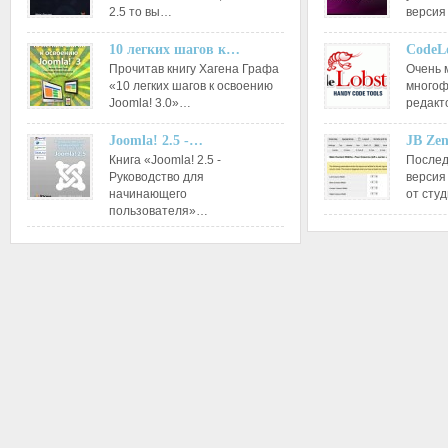
2.5 то вы…
версия
10 легких шагов к…
CodeL
Прочитав книгу Хагена Графа
Очень 
«10 легких шагов к освоению
многоф
Joomla! 3.0»…
редакт
Joomla! 2.5 -…
JB Ze
Книга «Joomla! 2.5 -
Послед
Руководство для
версия
начинающего
от сту
пользователя»…