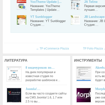
YooTheme Update |…
JA Teline
Название: YooTheme
Первая версия
Templates | Update…
лучших…
YT Sunblogger
JB Landscape
Название: YT Sunblogger
Название: JB 
Студия:…
Студия:…
←
TP eCommerce Plazza
TP Folio Plazza
ЛИТЕРАТУРА
ИНСТРУМЕНТЫ
8 видеоуроков по…
Akeeba
На днях популярная и
При со
известная студия по
есть ве
разработке шаблонов и…
будет 
Joomla!…
Morph
Если вы часто создаете сайты
Послед
на CMS Joomla! 1.6, 1.7 или
уже со
2.5 то вы…
версия