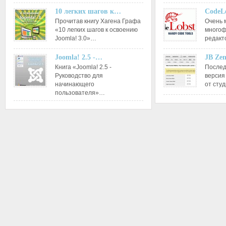
10 легких шагов к…
CodeL
Прочитав книгу Хагена Графа
Очень 
«10 легких шагов к освоению
многоф
Joomla! 3.0»…
редакт
Joomla! 2.5 -…
JB Ze
Книга «Joomla! 2.5 -
Послед
Руководство для
версия
начинающего
от сту
пользователя»…