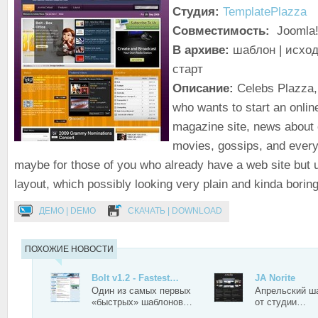
Студия:
TemplatePlazza
Совместимость:
Joomla!
В архиве:
шаблон | исход
старт
Описание:
Celebs Plazza, 
who wants to start an online
magazine site, news about c
movies, gossips, and every
maybe for those of you who already have a web site but u
layout, which possibly looking very plain and kinda borin
ДЕМО | DEMO
СКАЧАТЬ | DOWNLOAD
ПОХОЖИЕ НОВОСТИ
Bolt v1.2 - Fastest…
JA Norite
Один из самых первых
Апрельский ша
«быстрых» шаблонов…
от студии…