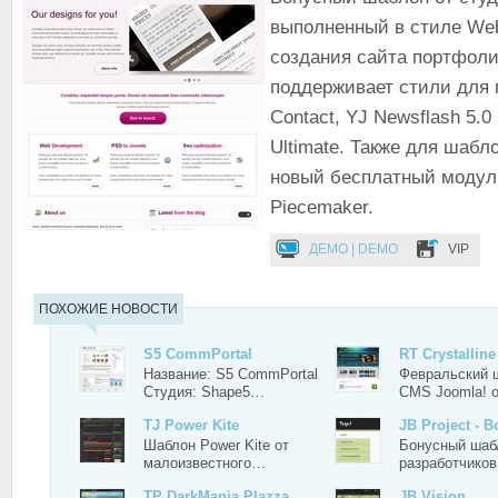
выполненный в стиле Web
создания сайта портфол
поддерживает стили для 
Contact, YJ Newsflash 5.0
Ultimate. Также для шабл
новый бесплатный модул
Piecemaker.
ДЕМО | DEMO
VIP
ПОХОЖИЕ НОВОСТИ
S5 CommPortal
RT Crystalline
Название: S5 CommPortal
Февральский 
Студия: Shape5…
CMS Joomla! 
TJ Power Kite
JB Project - 
Шаблон Power Kite от
Бонусный шаб
малоизвестного…
разработчико
TP DarkMania Plazza
JB Vision