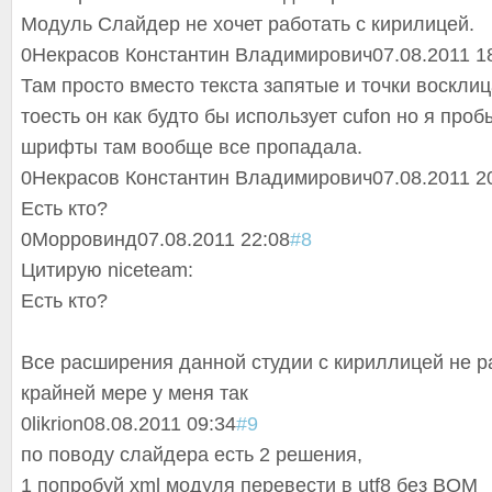
Модуль Слайдер не хочет работать с кирилицей.
0
Некрасов Константин Владимирович
07.08.2011 1
Там просто вместо текста запятые и точки воскли
тоесть он как будто бы использует cufon но я про
шрифты там вообще все пропадала.
0
Некрасов Константин Владимирович
07.08.2011 2
Есть кто?
0
Морровинд
07.08.2011 22:08
#8
Цитирую niceteam:
Есть кто?
Все расширения данной студии с кириллицей не р
крайней мере у меня так
0
likrion
08.08.2011 09:34
#9
по поводу слайдера есть 2 решения,
1 попробуй xml модуля перевести в utf8 без BOM