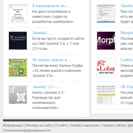
8 видеоуроков по…
Akeeba
На днях популярная и
При со
известная студия по
есть ве
разработке шаблонов и…
будет 
Joomla!…
Morph
Если вы часто создаете сайты
Послед
на CMS Joomla! 1.6, 1.7 или
уже со
2.5 то вы…
версия
10 легких шагов к…
CodeL
Прочитав книгу Хагена Графа
Очень 
«10 легких шагов к освоению
многоф
Joomla! 3.0»…
редакт
Joomla! 2.5 -…
JB Ze
Книга «Joomla! 2.5 -
Послед
Руководство для
версия
начинающего
от сту
пользователя»…
Информация
|
Реклама на сайте
|
О сайте
|
Joomla в картинках
|
Галерея сайтов
|
До
Политика конфиденциальности