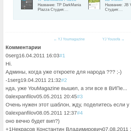
Название: TP DarkMania
Название: JB 
Plazza Студия:…
Студия:…
←
YJ Youmagazine
YJ Yousofa
→
Комментарии
0
serg
16.04.2011 16:03
#1
Hi.
Админы, когда уже откроете для народа ??? ;-)
-1
serg
19.04.2011 21:32
#2
нда, уже YouMagazine вышел, а эти все в ВИПе...
0
alexpanfilov
05.05.2011 20:45
#3
Очень нужен этот шаблон, жду, поделитесь если у 
0
alexpanfilov
08.05.2011 12:37
#4
оно вечно будет вип?)
+1
Некрасов Константин Владимирович
07.08.2011 