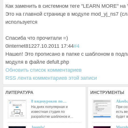
Как заменить в системном теге "LEARN MORE" на "
Это на главной странице в модуле mod_yj_ns7 (с
используется
Спасиба что прочитали =)
0
internet812
27.10.2011 17:44
#4
Нашел! Это прописано в папке с шаблоном в подп
модуля в файле defult.php
Обновить список комментариев
RSS лента комментариев этой записи
ЛИТЕРАТУРА
ИНСТРУМЕНТЫ
8 видеоуроков по…
Akeeba
На днях популярная и
При со
известная студия по
есть ве
разработке шаблонов и…
будет 
Joomla!…
Morph