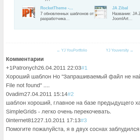
RocketTheme -…
JA Zibal
7 обновленных шаблонов от
Название: JA Z
разработчика…
JoomlArt…
←
YJ YouPortfolio
YJ Youversity
→
Комментарии
+1
Patronych
26.04.2011 22:03
#1
Хороший шаблон Но "Запрашиваемый файл не на
File not found" ....
0
vadim
27.04.2011 15:14
#2
шаблон хороший, главное на базе предыдущего х
SimpleGrids - легко очень перекочевать.
0
internet812
27.10.2011 17:13
#3
Помогите пожалуйста, я в двух соснах заблудился