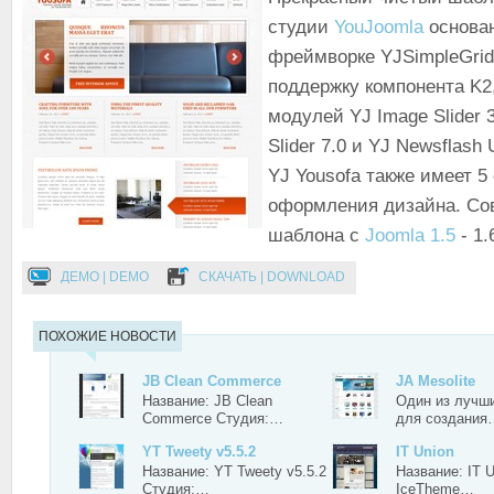
студии
YouJoomla
основа
фреймворке YJSimpleGrid
поддержку компонента K2
модулей YJ Image Slider 3
Slider 7.0 и YJ Newsflash
YJ Yousofa также имеет 5
оформления дизайна. Со
шаблона с
Joomla 1.5
- 1.
ДЕМО | DEMO
СКАЧАТЬ | DOWNLOAD
ПОХОЖИЕ НОВОСТИ
JB Clean Commerce
JA Mesolite
Название: JB Clean
Один из лучш
Commerce Студия:…
для создания
YT Tweety v5.5.2
IT Union
Название: YT Tweety v5.5.2
Название: IT 
Студия:…
IceTheme…