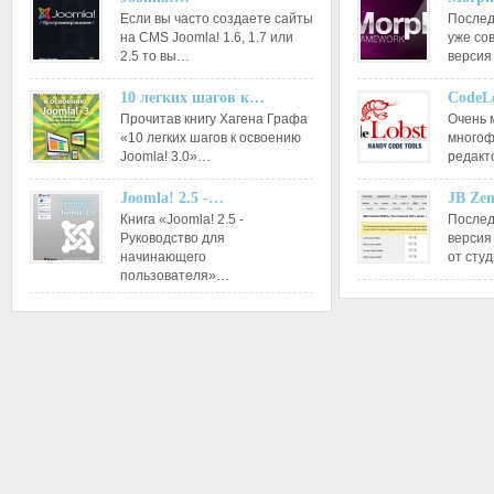
Если вы часто создаете сайты
Послед
на CMS Joomla! 1.6, 1.7 или
уже со
2.5 то вы…
версия
10 легких шагов к…
CodeL
Прочитав книгу Хагена Графа
Очень 
«10 легких шагов к освоению
многоф
Joomla! 3.0»…
редакт
Joomla! 2.5 -…
JB Ze
Книга «Joomla! 2.5 -
Послед
Руководство для
версия
начинающего
от сту
пользователя»…