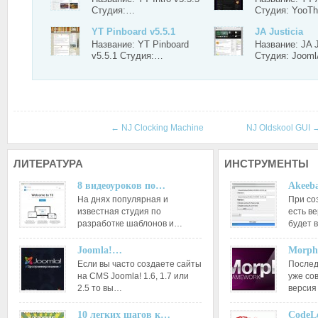
Студия:…
Студия: Yoo
YT Pinboard v5.5.1
JA Justicia
Название: YT Pinboard
Название: JA J
v5.5.1 Студия:…
Студия: Joom
←
NJ Clocking Machine
NJ Oldskool GUI
ЛИТЕРАТУРА
ИНСТРУМЕНТЫ
8 видеоуроков по…
Akeeba
На днях популярная и
При со
известная студия по
есть ве
разработке шаблонов и…
будет 
Joomla!…
Morph
Если вы часто создаете сайты
Послед
на CMS Joomla! 1.6, 1.7 или
уже со
2.5 то вы…
версия
10 легких шагов к…
CodeL