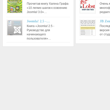
Прочитав книгу Хагена Графа
Очень 
«10 легких шагов к освоению
многоф
Joomla! 3.0»…
редакт
Joomla! 2.5 -…
JB Ze
Книга «Joomla! 2.5 -
Послед
Руководство для
версия
начинающего
от сту
пользователя»…