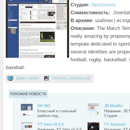
Студия:
NeoJoomla
Совместимость:
Joomla!
В архиве:
шаблон | исхо
Описание:
The March Temp
really amazing by proposin
template dedicated to sport
several identities are prop
football, rugby, basketball, 
baseball.
ДЕМО | DEMO
СКАЧАТЬ | DOWNLOAD
ПОХОЖИЕ НОВОСТИ
GK MO
JB MaxBiz
Классный и стильный
Название: JB 
шаблон под…
Студия:…
YT Intro v5.5.5
YT Ambient
Название: YT Intro v5.5.5
Название: YT 