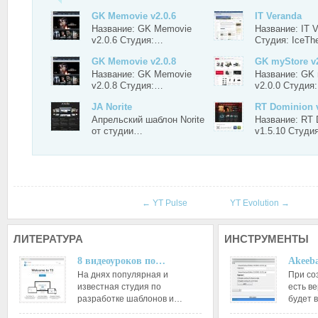
GK Memovie v2.0.6
IT Veranda
Название: GK Memovie
Название: IT 
v2.0.6 Студия:…
Студия: IceT
GK Memovie v2.0.8
GK myStore v2
Название: GK Memovie
Название: GK
v2.0.8 Студия:…
v2.0.0 Студия
JA Norite
RT Dominion v
Апрельский шаблон Norite
Название: RT 
от студии…
v1.5.10 Студи
←
YT Pulse
YT Evolution
→
ЛИТЕРАТУРА
ИНСТРУМЕНТЫ
8 видеоуроков по…
Akeeba
На днях популярная и
При со
известная студия по
есть ве
разработке шаблонов и…
будет 