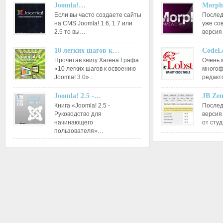
Joomla!…
Morph
Если вы часто создаете сайты
Послед
на CMS Joomla! 1.6, 1.7 или
уже со
2.5 то вы…
версия
10 легких шагов к…
CodeL
Прочитав книгу Хагена Графа
Очень 
«10 легких шагов к освоению
многоф
Joomla! 3.0»…
редакт
Joomla! 2.5 -…
JB Ze
Книга «Joomla! 2.5 -
Послед
Руководство для
версия
начинающего
от сту
пользователя»…