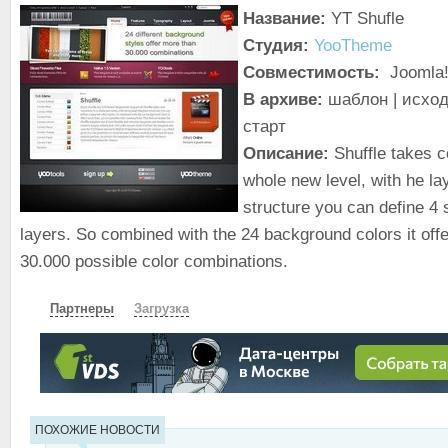
Название:
YT Shufle
Студия:
YooTheme
Совместимость:
Joomla!
В архиве:
шаблон | исход
старт
Описание:
Shuffle takes co
whole new level, with he la
structure you can define 4 
layers. So combined with the 24 background colors it off
30.000 possible color combinations.
Партнеры
Загрузка
СКАЧАТЬ
ЗЕРКАЛО
ПОХОЖИЕ НОВОСТИ