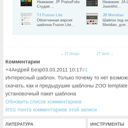
Название: JP PraiseFolio
Название: JA 
Студия:…
JoomlArt…
TJ Fusion Lite
JB Meridian
Облегченная версия
Шаблон под н
шаблона Fusion Lite…
Meridian, для
←
ZT Apogo
ZT Versi
→
Комментарии
+4
Андрей Безр
03.03.2011 10:17
#1
Интересный шаблон. Только почему то нет возмож
скачать, как и предыдушие шаблоны ZOO template
установочный пакет шаблона
Обновить список комментариев
RSS лента комментариев этой записи
ЛИТЕРАТУРА
ИНСТРУМЕНТЫ