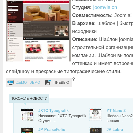
Студия:
joomvision
Совместимость:
Joomla! 
В архиве:
шаблон | быстр
исходники
Описание:
Шаблон jooml
строительной организаци
компании. Шаблон выполн
оттенках и имеет встроен
слайдшоу и прекрасные типографические стили.
?
ДЕМО | DEMO
ПРЕВЬЮ
ПОХОЖИЕ НОВОСТИ
JXTC Typografik
YT Nano 2
Название: JXTC Typografik
Шаблон Nano2 
Студия:…
версия…
JP PraiseFolio
JA Labra