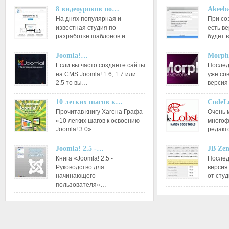
8 видеоуроков по…
Akeeba
На днях популярная и
При со
известная студия по
есть ве
разработке шаблонов и…
будет 
Joomla!…
Morph
Если вы часто создаете сайты
Послед
на CMS Joomla! 1.6, 1.7 или
уже со
2.5 то вы…
версия
10 легких шагов к…
CodeL
Прочитав книгу Хагена Графа
Очень 
«10 легких шагов к освоению
многоф
Joomla! 3.0»…
редакт
Joomla! 2.5 -…
JB Ze
Книга «Joomla! 2.5 -
Послед
Руководство для
версия
начинающего
от сту
пользователя»…