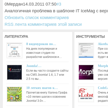
0
Мердан
14.03.2011 07:50
#3
Аналогичная проблема в шаблоне IT IceMag с вер
Обновить список комментариев
RSS лента комментариев этой записи
ЛИТЕРАТУРА
ИНСТРУМЕНТЫ
8 видеоуроков по…
Akeeba
На днях популярная и
При со
известная студия по
есть ве
разработке шаблонов и…
будет 
Joomla!…
Morph
Если вы часто создаете сайты
Послед
на CMS Joomla! 1.6, 1.7 или
уже со
2.5 то вы…
версия
10 легких шагов к…
CodeL
Прочитав книгу Хагена Графа
Очень 
«10 легких шагов к освоению
многоф
Joomla! 3.0»…
редакт