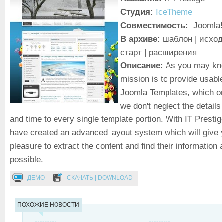
Студия:
IceTheme
Совместимость:
Joomla!
В архиве:
шаблон | исход
старт | расширения
Описание:
As you may k
mission is to provide usabl
Joomla Templates, which on
we don't neglect the details
and time to every single template portion. With IT Presti
have created an advanced layout system which will give 
pleasure to extract the content and find their information 
possible.
ДЕМО
СКАЧАТЬ | DOWNLOAD
ПОХОЖИЕ НОВОСТИ