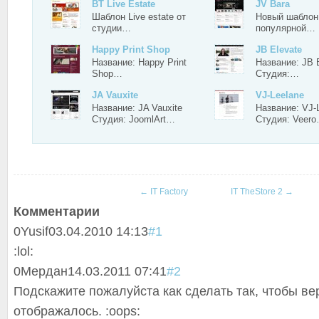
BT Live Estate
JV Bara
Шаблон Live estate от
Новый шаблон 
студии…
популярной…
Happy Print Shop
JB Elevate
Название: Happy Print
Название: JB 
Shop…
Студия:…
JA Vauxite
VJ-Leelane
Название: JA Vauxite
Название: VJ-
Студия: JoomlArt…
Студия: Veer
←
IT Factory
IT TheStore 2
→
Комментарии
0
Yusif
03.04.2010 14:13
#1
:lol:
0
Мердан
14.03.2011 07:41
#2
Подскажите пожалуйста как сделать так, чтобы в
отображалось. :oops: