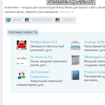
Компонент + модуль для организации Флеш Меню для вашего сайта. Возм
иконки в меню, эффекты при наведении.
Joomla 1.5
ДЕМО
DEPOSITFILES
LETITBIT
ПОХОЖИЕ НОВОСТИ
RokQuickCart v1.2
Joomap v2.06
Обновился бесплатный
Популярный б
компонент для…
компонент дл
JA Voice v1.4.1
JWallpapers v
Очень мощный компонент
Мощный компо
joomla для…
создании гал
JA Comment
Product Com
Расширение д
Component…
магазина…
Уникальный компонент
комментариев для…