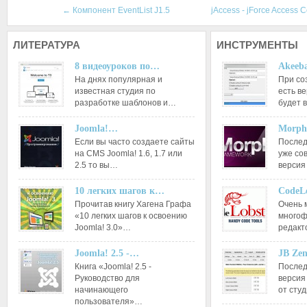
←
Компонент EventList J1.5
jAccess - jForce Access
ЛИТЕРАТУРА
ИНСТРУМЕНТЫ
8 видеоуроков по…
Akeeba
На днях популярная и
При со
известная студия по
есть ве
разработке шаблонов и…
будет 
Joomla!…
Morph
Если вы часто создаете сайты
Послед
на CMS Joomla! 1.6, 1.7 или
уже со
2.5 то вы…
версия
10 легких шагов к…
CodeL
Прочитав книгу Хагена Графа
Очень 
«10 легких шагов к освоению
многоф
Joomla! 3.0»…
редакт
Joomla! 2.5 -…
JB Ze
Книга «Joomla! 2.5 -
Послед
Руководство для
версия
начинающего
от сту
пользователя»…