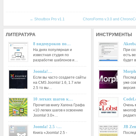
←
Shoutbox Pro v1.1
ChoroForms v.3.0 and Chrono
ЛИТЕРАТУРА
ИНСТРУМЕНТЫ
8 видеоуроков по…
Akeeba
На днях популярная и
При со
известная студия по
есть ве
разработке шаблонов и…
будет 
Joomla!…
Morph
Если вы часто создаете сайты
Послед
на CMS Joomla! 1.6, 1.7 или
уже со
2.5 то вы…
версия
10 легких шагов к…
CodeL
Прочитав книгу Хагена Графа
Очень 
«10 легких шагов к освоению
многоф
Joomla! 3.0»…
редакт
Joomla! 2.5 -…
JB Ze
Книга «Joomla! 2.5 -
Послед