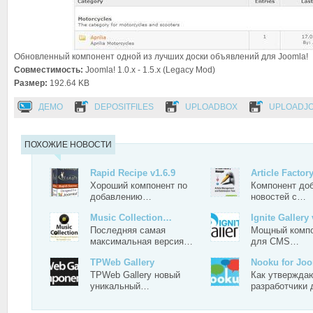
Обновленный компонент одной из лучших доски объявлений для Joomla!
Совместимость:
Joomla! 1.0.x - 1.5.x (Legacy Mod)
Размер:
192.64 KB
ДЕМО
DEPOSITFILES
UPLOADBOX
UPLOADJ
ПОХОЖИЕ НОВОСТИ
Rapid Recipe v1.6.9
Article Facto
Хороший компонент по
Компонент до
добавлению…
новостей с…
Music Collection…
Ignite Gallery 
Последняя самая
Мощный компо
максимальная версия…
для CMS…
TPWeb Gallery
Nooku for Joo
TPWeb Gallery новый
Как утвержда
уникальный…
разработчики