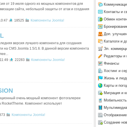
сия от 19 июля одного из мощных компонентов для
Коммуникаци
мизации сайта, небольшой защиты от атак и создания
Контакты и с
Обмен конте
10:47
18525
Компоненты Joomla!
Бронировани
Доп. улучше
AL
Каталоги и д
ледняя версия лучшего компонента для создания
Эл. коммерц
ти на CMS Joomla 1.5/1.6. В данной версии компонента
ее...
Редакторы и 
11:49
22283
Компоненты Joomla!
Финансы
Хостинг и се
Жизнь и люд
Карты и пого
SION
Миграция и к
ционный очень мощный компонент фотогалереи
Мобильность
ка RocketTheme. Компонент использует
Мультимеди
Отображение
373
Компоненты Joomla!
Создание но