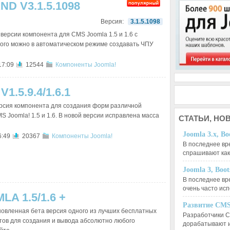
ND V3.1.5.1098
Версия:
3.1.5.1098
версии компонента для CMS Joomla 1.5 и 1.6 с
ого можно в автоматическом режиме создавать ЧПУ
17:09
12544
Компоненты Joomla!
.5.9.4/1.6.1
рсия компонента для создания форм различной
S Joomla! 1.5 и 1.6. В новой версии исправлена масса
СТАТЬИ,
НОВ
Joomla 3.x, Bo
6:49
20367
Компоненты Joomla!
В последнее вр
спрашивают ка
Joomla 3, Boo
В последнее вр
очень часто ис
LA 1.5/1.6 +
Развитие CMS
овленная бета версия одного из лучших бесплатных
Разработчики C
ов для создания и вывода абсолютно любого
дорабатывают 