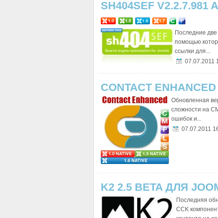
SH404SEF V2.2.7.981 A
Последние две 
помощью котор
ссылки для...
07.07.2011 
CONTACT ENHANCED V1
Обновленная ве
сложности на CM
ошибок и...
07.07.2011 1
K2 2.5 BETA ДЛЯ JOOM
Последняя обн
CCK компонент