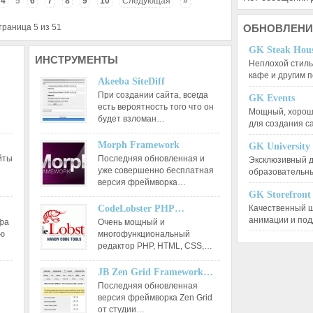
4
5
6
7
8
9
10
Следующая
»
траница 5 из 51
ОБНОВЛЕНИ
GK Steak Hou
ИНСТРУМЕНТЫ
Неплохой стиль
кафе и другим
Akeeba SiteDiff
При создании сайта, всегда
GK Events
есть вероятность того что он
Мощный, хорошо
будет взломан…
для создания 
Morph Framework
GK University
йты
Последняя обновленная и
Эксклюзивный д
уже совершенно бесплатная
образовательн
версия фреймворка…
GK Storefront
CodeLobster PHP…
Качественный ш
анимации и по
афа
Очень мощный и
ию
многофункциональный
редактор РНР, HTML, CSS,…
JB Zen Grid Framework…
Последняя обновленная
версия фреймворка Zen Grid
от студии…