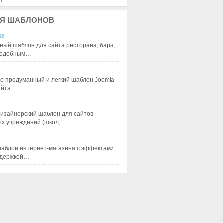
Я
ШАБЛОНОВ
se
ный шаблон для сайта ресторана, бара,
 подобным…
 продуманный и легкий шаблон Joomla
сайта…
изайнерский шаблон для сайтов
ых учреждений (школ,…
аблон интернет-магазина с эффектами
ддержкой…