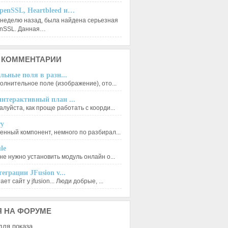
penSSL, Heartbleed и…
 неделю назад, была найдена серьезная
enSSL. Данная…
КОММЕНТАРИИ
льные поля в разн...
олнительное поле (изображение), ото...
нтерактивный план ...
луйста, как проще работать с коорди...
ry
енный компонент, немного по разбирал...
le
не нужно установить модуль онлайн о...
еграции JFusion v...
ет сайт у jfusion... Люди добрые, ...
Я
НА ФОРУМЕ
для показа