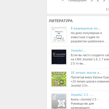
«
Предыдущая
1
2
3
С
ЛИТЕРАТУРА
8 видеоуроков по…
На днях популярная и
известная студия по
разработке шаблонов и…
Joomla!…
Если вы часто создаете са
на CMS Joomla! 1.6, 1.7 или
2.5 то вы…
10 легких шагов к…
Прочитав книгу Хагена Гр
«10 легких шагов к освоен
Joomla! 3.0»…
Joomla! 2.5 -…
Книга «Joomla! 2.5 -
Руководство для
начинающего