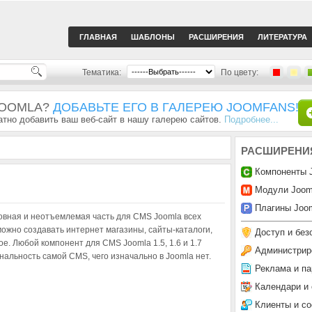
ГЛАВНАЯ
ШАБЛОНЫ
РАСШИРЕНИЯ
ЛИТЕРАТУРА
Тематика:
По цвету:
JOOMLA?
ДОБАВЬТЕ ЕГО В ГАЛЕРЕЮ JOOMFANS!
тно добавить ваш веб-сайт в нашу галерею сайтов.
Подробнее...
РАСШИРЕНИ
Компоненты 
Модули Joom
Плагины Joom
овная и неотъемлемая часть для CMS Joomla всех
ожно создавать интернет магазины, сайты-каталоги,
Доступ и без
е. Любой компонент для CMS Joomla 1.5, 1.6 и 1.7
Администрир
альность самой CMS, чего изначально в Joomla нет.
Реклама и па
Календари и
Клиенты и с