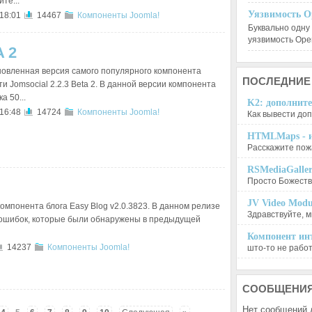
те...
Уязвимость O
 18:01
14467
Компоненты Joomla!
Буквально одну
уязвимость Op
 2
овленная версия самого популярного компонента
ПОСЛЕДНИЕ
и Jomsocial 2.2.3 Beta 2. В данной версии компонента
а 50...
K2: дополните
 16:48
14724
Компоненты Joomla!
Как вывести доп
HTMLMaps - и
Расскажите пожа
RSMediaGalle
Просто Божеств
JV Video Modu
омпонента блога Easy Blog v2.0.3823. В данном релизе
Здравствуйте, м
 ошибок, которые были обнаружены в предыдущей
Компонент инт
14237
Компоненты Joomla!
што-то не работа
СООБЩЕНИ
Нет сообщений 