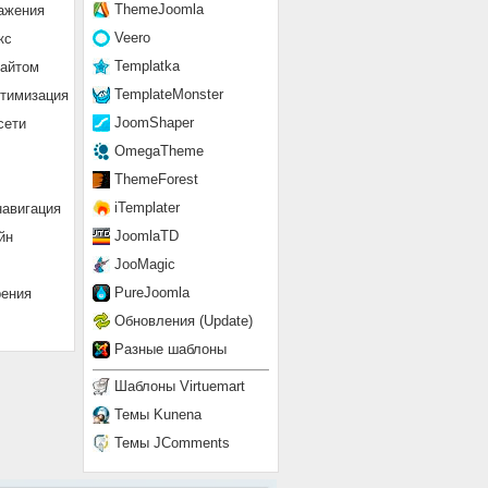
ThemeJoomla
ажения
Veero
кс
Templatka
сайтом
TemplateMonster
птимизация
JoomShaper
сети
OmegaTheme
ThemeForest
iTemplater
навигация
JoomlaTD
йн
JooMagic
PureJoomla
рения
Обновления (Update)
Разные шаблоны
Шаблоны Virtuemart
Темы Kunena
Темы JComments