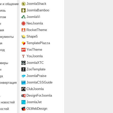
JoomlaShack
и и общение
JoomlaBamboo
вязь
JoomlaVi
нтом
NeoJoomla
е
RocketTheme
ния
Shape5
окументы
TemplatePlazza
ия
YooTheme
код
YouJoomla
JoomlaXTC
рверы
ZooTemplate
и
JoomlaPraise
да
JoomlaCSSGuide
онвертация
ClubJoomla
DesignForJoomla
а
JoomlaJet
 новостей
OLWebDesign
востей