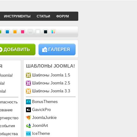
ИНСТРУМЕНТЫ
СТАТЬИ
ФОРУМ
ДОБАВИТЬ
ГАЛЕРЕЯ
ШАБЛОНЫ
JOOMLA!
Я
Шаблоны Joomla 1.5
Joomla!
Шаблоны Joomla 2.5
la!
Шаблоны Joomla 3.3
la!
BonusThemes
опасность
GavickPro
ование
JoomlaJunkie
ртнерство
JoomlArt
 события
IceTheme
ообщества