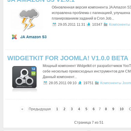
Обновленная версия компонента JA Amazon S3
исправлена проблема с пагинацией, улучшена 
планированием заданий в Cron Job...
29.05.2011 11:31
10347
Компоненты 
WIDGETKIT FOR JOOMLA! V1.0.0 BETA
Мощный компонент Widgetkit от разработчиков Yoo
себе несколько превосходных инструментов для CMS 
Данный компонент...
28.05.2011 09:10
19751
Компоненты Jooml
«
Предыдущая
1
2
3
4
5
6
7
8
9
10
Страница 7 из 51