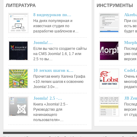
ЛИТЕРАТУРА
ИНСТРУМЕНТЫ
8 видеоуроков по…
Akeeba
На днях популярная и
При со
известная студия по
есть ве
разработке шаблонов и…
будет 
Joomla!…
Morph
Если вы часто создаете сайты
Послед
на CMS Joomla! 1.6, 1.7 или
уже со
2.5 то вы…
версия
10 легких шагов к…
CodeL
Прочитав книгу Хагена Графа
Очень 
«10 легких шагов к освоению
многоф
Joomla! 3.0»…
редакт
Joomla! 2.5 -…
JB Ze
Книга «Joomla! 2.5 -
Послед
Руководство для
версия
начинающего
от сту
пользователя»…