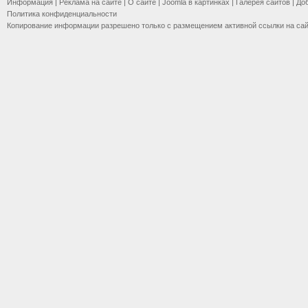
Информация
|
Реклама на сайте
|
О сайте
|
Joomla в картинках
|
Галерея сайтов
|
До
Политика конфиденциальности
Копирование информации разрешено только с размещением активной ссылки на са