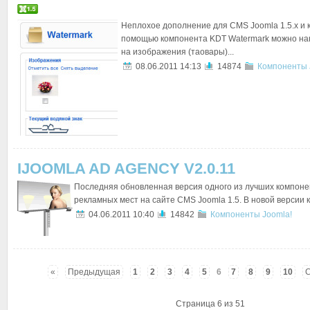
Неплохое дополнение для CMS Joomla 1.5.x и к
помощью компонента KDT Watermark можно на
на изображения (таовары)...
08.06.2011 14:13
14874
Компоненты 
IJOOMLA AD AGENCY V2.0.11
Последняя обновленная версия одного из лучших компоне
рекламных мест на сайте CMS Joomla 1.5. В новой версии к
04.06.2011 10:40
14842
Компоненты Joomla!
«
Предыдущая
1
2
3
4
5
6
7
8
9
10
Страница 6 из 51