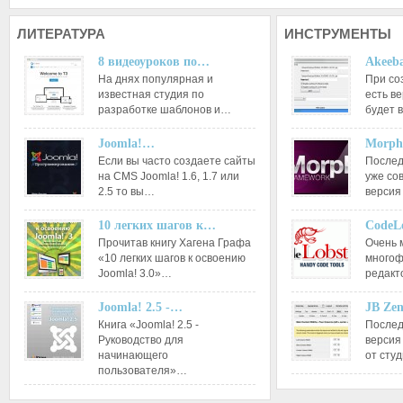
ЛИТЕРАТУРА
ИНСТРУМЕНТЫ
8 видеоуроков по…
Akeeba
На днях популярная и
При со
известная студия по
есть ве
разработке шаблонов и…
будет 
Joomla!…
Morph
Если вы часто создаете сайты
Послед
на CMS Joomla! 1.6, 1.7 или
уже со
2.5 то вы…
версия
10 легких шагов к…
CodeL
Прочитав книгу Хагена Графа
Очень 
«10 легких шагов к освоению
многоф
Joomla! 3.0»…
редакт
Joomla! 2.5 -…
JB Ze
Книга «Joomla! 2.5 -
Послед
Руководство для
версия
начинающего
от сту
пользователя»…