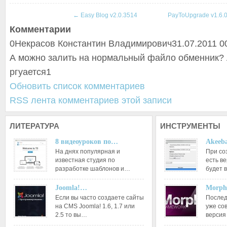
←
Easy Blog v2.0.3514
PayToUpgrade v1.6.
Комментарии
0
Некрасов Константин Владимирович
31.07.2011 0
А можно залить на нормальный файло обменник? 
ргуается1
Обновить список комментариев
RSS лента комментариев этой записи
ЛИТЕРАТУРА
ИНСТРУМЕНТЫ
8 видеоуроков по…
Akeeba
На днях популярная и
При со
известная студия по
есть ве
разработке шаблонов и…
будет 
Joomla!…
Morph
Если вы часто создаете сайты
Послед
на CMS Joomla! 1.6, 1.7 или
уже со
2.5 то вы…
версия