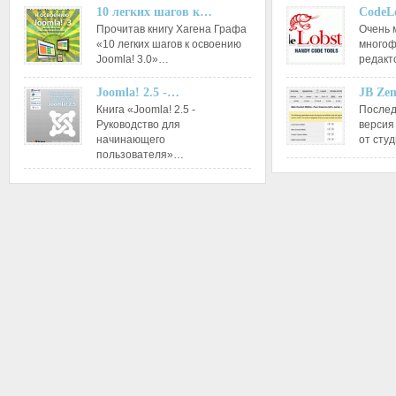
10 легких шагов к…
CodeL
Прочитав книгу Хагена Графа
Очень 
«10 легких шагов к освоению
многоф
Joomla! 3.0»…
редакт
Joomla! 2.5 -…
JB Ze
Книга «Joomla! 2.5 -
Послед
Руководство для
версия
начинающего
от сту
пользователя»…