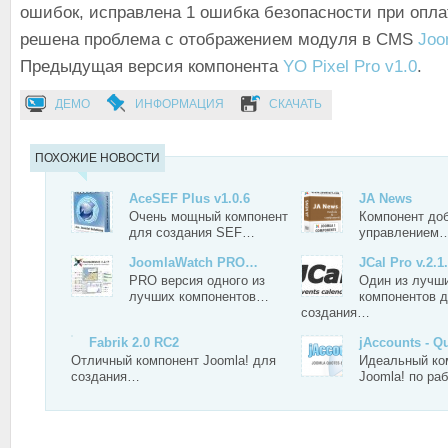
ошибок, исправлена 1 ошибка безопасности при опла
решена проблема с отображением модуля в CMS
Joo
Предыдущая версия компонента
YO Pixel Pro v1.0
.
ДЕМО
ИНФОРМАЦИЯ
СКАЧАТЬ
ПОХОЖИЕ НОВОСТИ
AceSEF Plus v1.0.6
JA News
Очень мощный компонент
Компонент до
для создания SEF…
управлением
JoomlaWatch PRO…
JCal Pro v.2.1
PRO версия одного из
Один из лучш
лучших компонентов…
компонентов 
создания…
Fabrik 2.0 RC2
jAccounts - 
Отличный компонент Joomla! для
Идеальный ко
создания…
Joomla! по ра