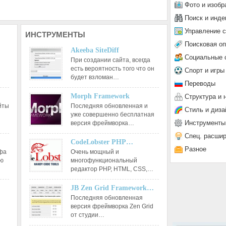
Фото и изобр
Поиск и инде
Управление 
ИНСТРУМЕНТЫ
Поисковая о
Akeeba SiteDiff
Социальные 
При создании сайта, всегда
есть вероятность того что он
Спорт и игры
будет взломан…
Переводы
Morph Framework
Структура и 
йты
Последняя обновленная и
Стиль и диза
уже совершенно бесплатная
Инструменты
версия фреймворка…
Спец. расши
CodeLobster PHP…
Разное
афа
Очень мощный и
ию
многофункциональный
редактор РНР, HTML, CSS,…
JB Zen Grid Framework…
Последняя обновленная
версия фреймворка Zen Grid
от студии…