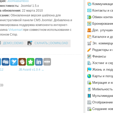
дия:
JoomlaBamboo
Коммуникаци
местимость:
Joomla! 1.5.x
Контакты и с
а обновления:
22 марта 2010
сание:
Обновленная версия шаблона для
Обмен конте
инистративной панели CMS Joomla!. Добавлена и
Бронировани
имизирована поддержка компонента интернет-
азина
Virtuemart
при совместном использовании с
Доп. улучше
лоном Crisp.
Каталоги и д
Эл. коммерц
ДЕМО | DEMO
СКАЧАТЬ | DOWNLOAD
Редакторы и 
Финансы
Хостинг и се
Жизнь и люд
.12
JB Avanti v1.0.4
→
Карты и пого
Миграция и к
)))
Мобильность
Мультимеди
Отображение
Создание но