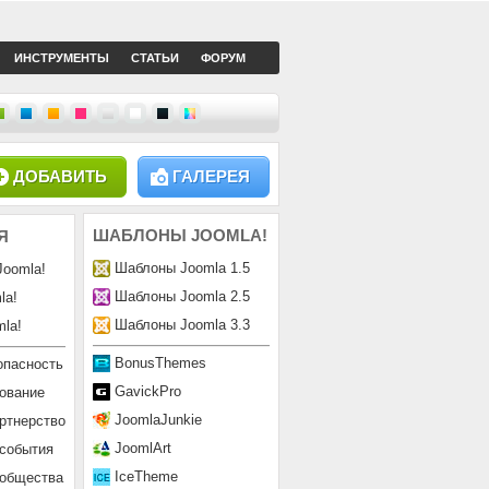
ИНСТРУМЕНТЫ
СТАТЬИ
ФОРУМ
ДОБАВИТЬ
ГАЛЕРЕЯ
ШАБЛОНЫ
JOOMLA!
Я
Шаблоны Joomla 1.5
Joomla!
Шаблоны Joomla 2.5
la!
Шаблоны Joomla 3.3
la!
BonusThemes
опасность
GavickPro
ование
JoomlaJunkie
ртнерство
JoomlArt
 события
IceTheme
ообщества