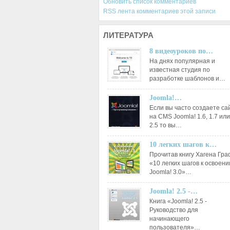
Обновить список комментариев
RSS лента комментариев этой записи
ЛИТЕРАТУРА
8 видеоуроков по…
На днях популярная и
известная студия по
разработке шаблонов и…
Joomla!…
Если вы часто создаете са
на CMS Joomla! 1.6, 1.7 или
2.5 то вы…
10 легких шагов к…
Прочитав книгу Хагена Гр
«10 легких шагов к освоен
Joomla! 3.0»…
Joomla! 2.5 -…
Книга «Joomla! 2.5 -
Руководство для
начинающего
пользователя»…