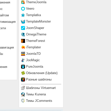
ThemeJoomla
ажения
Veero
кс
Templatka
сайтом
TemplateMonster
птимизация
JoomShaper
сети
OmegaTheme
ThemeForest
iTemplater
навигация
JoomlaTD
йн
JooMagic
PureJoomla
рения
Обновления (Update)
Разные шаблоны
Шаблоны Virtuemart
Темы Kunena
Темы JComments