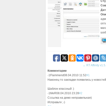
Сту
Сов
Дат
Опи
адм
опт
маг
шаб
←
RT Affinity v1.5
Комментарии
-1
Flammend
08.04.2010 11:52
#1
Наконец-то закладки появились у новостей
Шаблон классный :)
-1
MeR
08.04.2010 23:28
#2
Сссылка на демо неправильная)
Исправьте ;-)