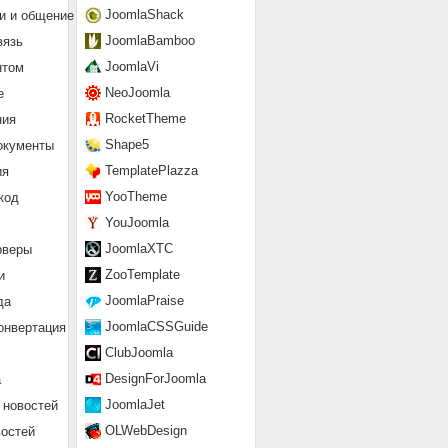
JoomlaShack
и и общение
JoomlaBamboo
вязь
JoomlaVi
нтом
NeoJoomla
е
RocketTheme
ния
Shape5
окументы
TemplatePlazza
ия
YooTheme
код
YouJoomla
JoomlaXTC
рверы
ZooTemplate
и
JoomlaPraise
да
JoomlaCSSGuide
онвертация
ClubJoomla
DesignForJoomla
а
JoomlaJet
 новостей
OLWebDesign
востей