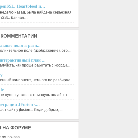
penSSL, Heartbleed и…
 неделю назад, была найдена серьезная
enSSL. Данная…
КОММЕНТАРИИ
льные поля в разн...
олнительное поле (изображение), ото...
нтерактивный план ...
луйста, как проще работать с коорди...
ry
енный компонент, немного по разбирал...
le
не нужно установить модуль онлайн о...
еграции JFusion v...
ет сайт у jfusion... Люди добрые, ...
Я
НА ФОРУМЕ
для показа