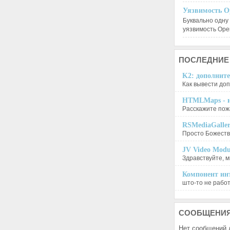
Уязвимость O
Буквально одну
уязвимость Op
ПОСЛЕДНИЕ
K2: дополните
Как вывести доп
HTMLMaps - и
Расскажите пожа
RSMediaGalle
Просто Божеств
JV Video Modu
Здравствуйте, м
Компонент инт
што-то не работа
СООБЩЕНИ
Нет сообщений 