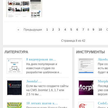
«
Предыдущая
1
2
3
4
5
6
7
8
9
10
Страница 8 из 42
ЛИТЕРАТУРА
ИНСТРУМЕНТЫ
8 видеоуроков по…
Akeeba
На днях популярная и
При со
известная студия по
есть ве
разработке шаблонов и…
будет 
Joomla!…
Morph
Если вы часто создаете сайты
Послед
на CMS Joomla! 1.6, 1.7 или
уже со
2.5 то вы…
версия
10 легких шагов к…
CodeL