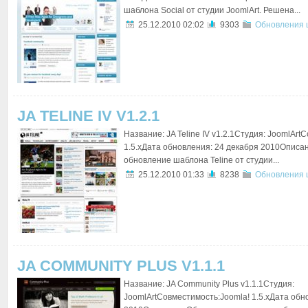
шаблона Social от студии JoomlArt. Решена...
25.12.2010 02:02
9303
Обновления 
JA TELINE IV V1.2.1
Название: JA Teline IV v1.2.1Студия: JoomlArt
1.5.xДата обновления: 24 декабря 2010Описа
обновление шаблона Teline от студии...
25.12.2010 01:33
8238
Обновления 
JA COMMUNITY PLUS V1.1.1
Название: JA Community Plus v1.1.1Студия:
JoomlArtСовместимость:Joomla! 1.5.xДата обн