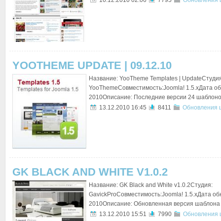
16.12.2010 02:06
7795
Обновления 
YOOTHEME UPDATE | 09.12.10
Название: YooTheme Templates | UpdateСтудия
YooThemeСовместимость:Joomla! 1.5.xДата об
2010Описание: Последние версии 24 шаблонов 
13.12.2010 16:45
8411
Обновления 
GK BLACK AND WHITE V1.0.2
Название: GK Black and White v1.0.2Студия:
GavickProСовместимость:Joomla! 1.5.xДата об
2010Описание: Обновленная версия шаблона Bl
13.12.2010 15:51
7990
Обновления 