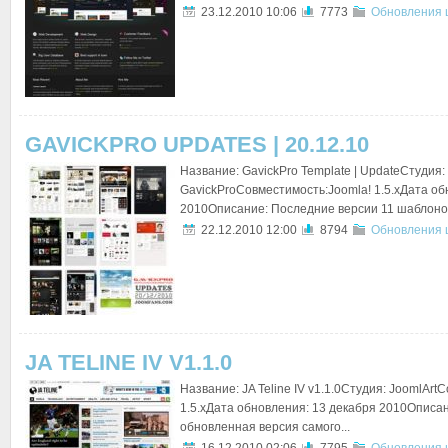
23.12.2010 10:06
7773
Обновления 
GAVICKPRO UPDATES | 20.12.10
Название: GavickPro Template | UpdateСтудия:
GavickProСовместимость:Joomla! 1.5.xДата об
2010Описание: Последние версии 11 шаблонов 
22.12.2010 12:00
8794
Обновления 
JA TELINE IV V1.1.0
Название: JA Teline IV v1.1.0Студия: JoomlArt
1.5.xДата обновления: 13 декабря 2010Описа
обновленная версия самого...