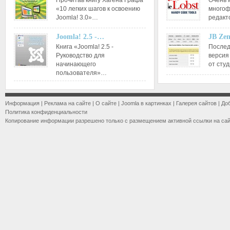
Прочитав книгу Хагена Графа
Очень 
«10 легких шагов к освоению
многоф
Joomla! 3.0»…
редакт
Joomla! 2.5 -…
JB Ze
Книга «Joomla! 2.5 -
Послед
Руководство для
версия
начинающего
от сту
пользователя»…
Информация
|
Реклама на сайте
|
О сайте
|
Joomla в картинках
|
Галерея сайтов
|
До
Политика конфиденциальности
Копирование информации разрешено только с размещением активной ссылки на са