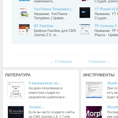
компонента…
Студия: joomv
YooTheme Templates |…
YT Planet v5.5
Название: YooTheme
Название: YT P
Templates | Update…
Студия:…
BT Families
TP Comuna 3 
Шаблон Families для CMS
Название: TP
Joomla 2.5, от…
Plazza - Upda
←
YJ Solutions
YJ Equalizer
→
ЛИТЕРАТУРА
ИНСТРУМЕНТЫ
8 видеоуроков по…
Akeeba
На днях популярная и
При со
известная студия по
есть ве
разработке шаблонов и…
будет 
Joomla!…
Morph
Если вы часто создаете сайты
Послед
на CMS Joomla! 1.6, 1.7 или
уже со