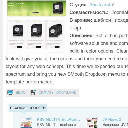
Студия:
YouJoomla!
Совместимость:
Joomla!
В архиве:
шаблон | исход
старт
Описание:
SofTech is perfe
software solutions and come
build in color options. Clea
look will give you all the options and tools you need to cr
layout for any web concept. This time we expanded our t
spectrum and bring you new SMooth Dropdown menu to 
template performance.
ДЕМО
СКАЧАТЬ | DOWNLOAD
ПОХОЖИЕ НОВОСТИ
PBV MULTI VirtueMart…
JV News 2
PBV MULTI - шаблон для
Название: JV 