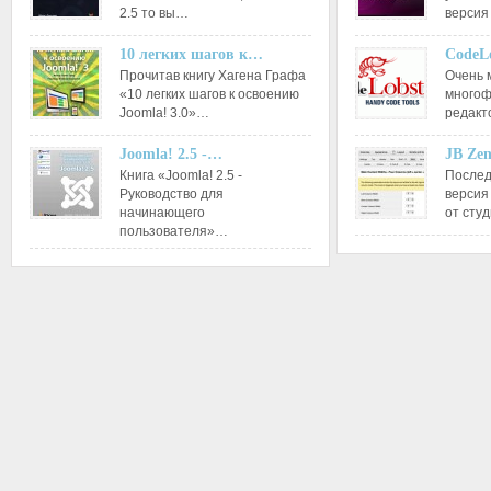
2.5 то вы…
версия
10 легких шагов к…
CodeL
Прочитав книгу Хагена Графа
Очень 
«10 легких шагов к освоению
многоф
Joomla! 3.0»…
редакт
Joomla! 2.5 -…
JB Ze
Книга «Joomla! 2.5 -
Послед
Руководство для
версия
начинающего
от сту
пользователя»…