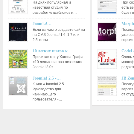
На днях популярная и
При со
известная студия по
есть ве
разработке шаблонов и…
будет 
Joomla!…
Morph
Если вы часто создаете сайты
Послед
на CMS Joomla! 1.6, 1.7 или
уже со
2.5 то вы…
версия
10 легких шагов к…
CodeL
Прочитав книгу Хагена Графа
Очень 
«10 легких шагов к освоению
многоф
Joomla! 3.0»…
редакт
Joomla! 2.5 -…
JB Ze
Книга «Joomla! 2.5 -
Послед
Руководство для
версия
начинающего
от сту
пользователя»…