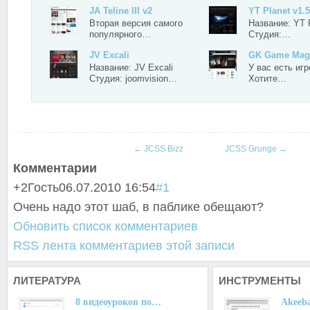
JA Teline III v2
YT Planet v1.5
Вторая версия самого
Название: YT P
популярного…
Студия:…
JV Excali
GK Game Mag
Название: JV Excali
У вас есть иг
Студия: joomvision…
Хотите…
←
JCSS Bizz
JCSS Grunge
→
Комментарии
+2
Гость
06.07.2010 16:54
#1
Очень надо этот шаб, в паблике обещают?
Обновить список комментариев
RSS лента комментариев этой записи
ЛИТЕРАТУРА
ИНСТРУМЕНТЫ
8 видеоуроков по…
Akeeba