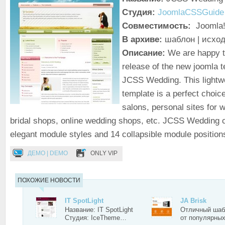
Студия:
JoomlaCSSGuide
Совместимость:
Joomla!
В архиве:
шаблон | исхо
Описание:
We are happy t
release of the new joomla t
JCSS Wedding. This lightwe
template is a perfect choic
salons, personal sites for 
bridal shops, online wedding shops, etc. JCSS Wedding 
elegant module styles and 14 collapsible module position
ДЕМО | DEMO
ONLY VIP
ПОХОЖИЕ НОВОСТИ
IT SpotLight
JA Brisk
Название: IT SpotLight
Отличный шабл
Студия: IceTheme…
от популярны