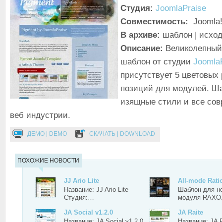
Студия:
JoomlaPraise
Совместимость:
Joomla!
В архиве:
шаблон | исхо
Описание:
Великолепный
шаблон от студии
Joomla
присутствует 5 цветовых
позиций для модулей. Ш
изящные стили и все со
веб индустрии.
ДЕМО | DEMO
СКАЧАТЬ | DOWNLOAD
ПОХОЖИЕ НОВОСТИ
JJ Ario Lite
All-mode Rati
Название: JJ Ario Lite
Шаблон для н
Студия:…
модуля RAXO
JA Social v1.2.0
JA Raite
Название: JA Social v1.2.0
Название: JA 