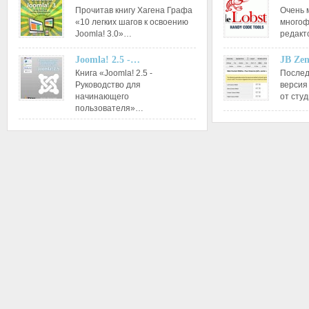
Прочитав книгу Хагена Графа
Очень 
«10 легких шагов к освоению
многоф
Joomla! 3.0»…
редакт
Joomla! 2.5 -…
JB Ze
Книга «Joomla! 2.5 -
Послед
Руководство для
версия
начинающего
от сту
пользователя»…