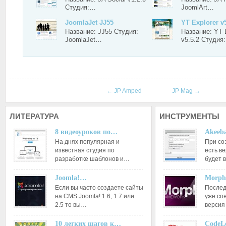
Студия:…
JoomlArt…
JoomlaJet JJ55
YT Explorer v5
Название: JJ55 Студия:
Название: YT 
JoomlaJet…
v5.5.2 Студия
←
JP Amped
JP Mag
→
ЛИТЕРАТУРА
ИНСТРУМЕНТЫ
8 видеоуроков по…
Akeeba
На днях популярная и
При со
известная студия по
есть ве
разработке шаблонов и…
будет 
Joomla!…
Morph
Если вы часто создаете сайты
Послед
на CMS Joomla! 1.6, 1.7 или
уже со
2.5 то вы…
версия
10 легких шагов к…
CodeL