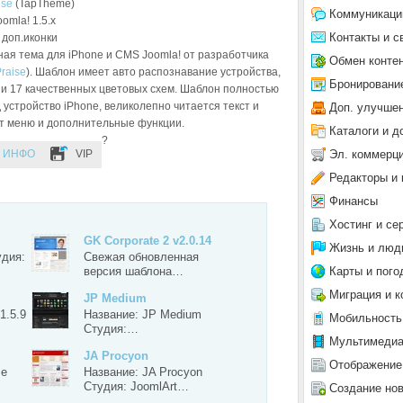
ise
(TapTheme)
Коммуникаци
oomla! 1.5.x
Контакты и с
 доп.иконки
ая тема для iPhone и CMS Joomla! от разработчика
Обмен конте
raise
). Шаблон имеет авто распознавание устройства,
Бронировани
 17 качественных цветовых схем. Шаблон полностью
устройство iPhone, великолепно читается текст и
Доп. улучше
т меню и дополнительные функции.
Каталоги и д
?
Эл. коммерц
ИНФО
VIP
Редакторы и 
Финансы
Хостинг и се
GK Corporate 2 v2.0.14
Жизнь и люд
удия:
Свежая обновленная
Карты и пого
версия шаблона…
Миграция и к
JP Medium
1.5.9
Название: JP Medium
Мобильность
Студия:…
Мультимеди
JA Procyon
Отображение
se
Название: JA Procyon
Студия: JoomlArt…
Создание но