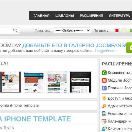
ГЛАВНАЯ
ШАБЛОНЫ
РАСШИРЕНИЯ
ЛИТЕРАТУРА
Тематика:
По цвету:
JOOMLA?
ДОБАВЬТЕ ЕГО В ГАЛЕРЕЮ JOOMFANS!
тно добавить ваш веб-сайт в нашу галерею сайтов.
Подробнее...
LA!
РАСШИРЕНИ
Компоненты 
Модули Joom
Плагины Joom
Доступ и без
omla iPhone Template
Администрир
Реклама и па
A IPHONE TEMPLATE
Календари и
ne Theme
Клиенты и с