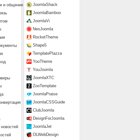
JoomlaShack
и и общение
JoomlaBamboo
вязь
JoomlaVi
нтом
NeoJoomla
е
RocketTheme
ния
Shape5
окументы
TemplatePlazza
ия
YooTheme
код
YouJoomla
JoomlaXTC
рверы
ZooTemplate
и
JoomlaPraise
да
JoomlaCSSGuide
онвертация
ClubJoomla
DesignForJoomla
а
JoomlaJet
 новостей
OLWebDesign
востей