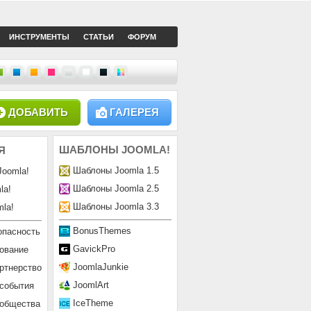
ИНСТРУМЕНТЫ
СТАТЬИ
ФОРУМ
ДОБАВИТЬ
ГАЛЕРЕЯ
ШАБЛОНЫ
JOOMLA!
Я
Шаблоны Joomla 1.5
Joomla!
Шаблоны Joomla 2.5
la!
Шаблоны Joomla 3.3
la!
BonusThemes
опасность
GavickPro
ование
JoomlaJunkie
ртнерство
JoomlArt
 события
IceTheme
ообщества