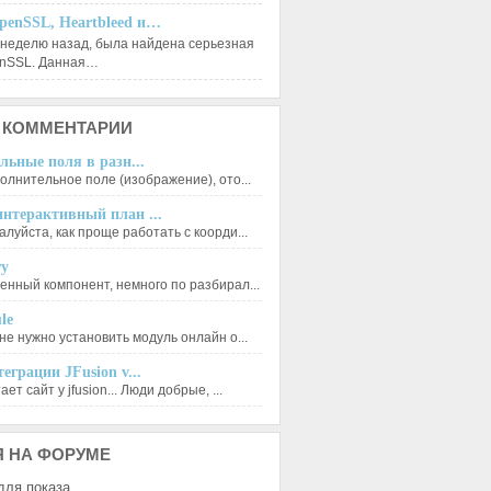
penSSL, Heartbleed и…
 неделю назад, была найдена серьезная
enSSL. Данная…
КОММЕНТАРИИ
льные поля в разн...
олнительное поле (изображение), ото...
нтерактивный план ...
луйста, как проще работать с коорди...
ry
енный компонент, немного по разбирал...
le
не нужно установить модуль онлайн о...
еграции JFusion v...
ет сайт у jfusion... Люди добрые, ...
Я
НА ФОРУМЕ
для показа