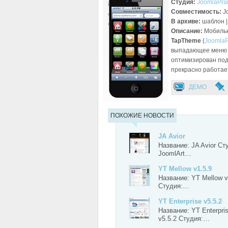
Студия:
JoomlaPra
Совместимость:
J
В архиве:
шаблон |
Описание:
Мобильн
TapTheme
(
JoomlaP
выпадающее меню и
оптимизирован под 
прекрасно работае
ДЕМО
ПОХОЖИЕ НОВОСТИ
JA Avior
Название: JA Avior Ст
JoomlArt…
YT Mellow v1.5.9
Название: YT Mellow v
Студия:…
YT Enterprise v5.5.2
Название: YT Enterpri
v5.5.2 Студия:…