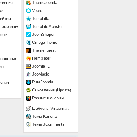
ThemeJoomla
ажения
Veero
кс
Templatka
сайтом
TemplateMonster
птимизация
JoomShaper
сети
OmegaTheme
ThemeForest
iTemplater
навигация
JoomlaTD
йн
JooMagic
PureJoomla
рения
Обновления (Update)
Разные шаблоны
Шаблоны Virtuemart
Темы Kunena
Темы JComments