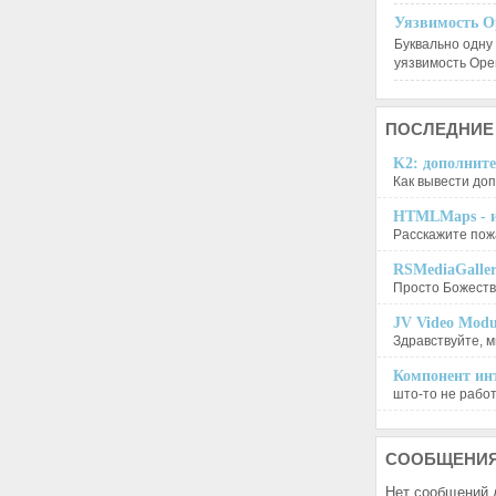
Уязвимость O
Буквально одну
уязвимость Op
ПОСЛЕДНИЕ
K2: дополните
Как вывести доп
HTMLMaps - и
Расскажите пожа
RSMediaGalle
Просто Божеств
JV Video Modu
Здравствуйте, м
Компонент инт
што-то не работа
СООБЩЕНИ
Нет сообщений 