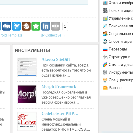
Фото и изобр
Поиск и инде
Управление 
Поисковая о
1
Социальные 
roid Template
JP Collective
→
Спорт и игры
Переводы
ИНСТРУМЕНТЫ
Структура и 
Akeeba SiteDiff
Стиль и диза
При создании сайта, всегда
есть вероятность того что он
Инструменты
будет взломан…
Спец. расши
Morph Framework
Разное
йты
Последняя обновленная и
уже совершенно бесплатная
версия фреймворка…
CodeLobster PHP…
афа
Очень мощный и
ию
многофункциональный
редактор РНР, HTML, CSS,…