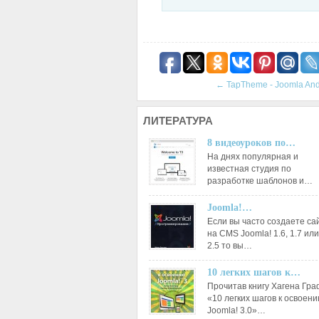
←
TapTheme - Joomla And
ЛИТЕРАТУРА
8 видеоуроков по…
На днях популярная и
известная студия по
разработке шаблонов и…
Joomla!…
Если вы часто создаете са
на CMS Joomla! 1.6, 1.7 или
2.5 то вы…
10 легких шагов к…
Прочитав книгу Хагена Гр
«10 легких шагов к освоен
Joomla! 3.0»…