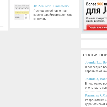
JB Zen Grid Framework…
Последняя обновленная
версия фреймворка Zen Grid
от студии…
СТАТЬИ,
НОВ
Joomla 3.x, Bo
В последнее вр
спрашивают ка
Joomla 3, Boo
В последнее вр
очень часто ис
Развитие CMS
Разработчики C
дорабатывают 