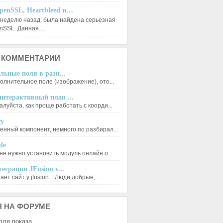
penSSL, Heartbleed и…
 неделю назад, была найдена серьезная
enSSL. Данная…
КОММЕНТАРИИ
льные поля в разн...
олнительное поле (изображение), ото...
нтерактивный план ...
луйста, как проще работать с коорди...
ry
енный компонент, немного по разбирал...
le
не нужно установить модуль онлайн о...
еграции JFusion v...
ет сайт у jfusion... Люди добрые, ...
Я
НА ФОРУМЕ
для показа