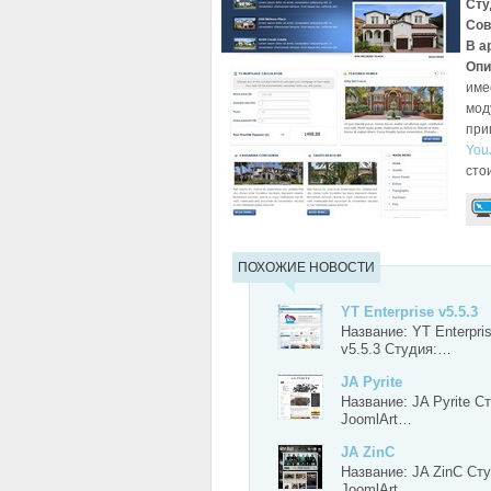
Сту
Сов
В а
Опи
име
мод
при
You
сто
ПОХОЖИЕ НОВОСТИ
YT Enterprise v5.5.3
Название: YT Enterpri
v5.5.3 Студия:…
JA Pyrite
Название: JA Pyrite С
JoomlArt…
JA ZinC
Название: JA ZinC Сту
JoomlArt…