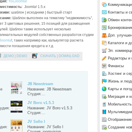
дия:
YouJoomla!
Коммуникаци
местимость:
Joomla! 1.5.x
Контакты и с
рхиве:
шаблон | исходники | быстрый старт
сание:
Шаблон выполнен на тематику "недвижимость",
Обмен конте
ет 3 цветовых решения, 15 позиций для размещения
Бронировани
улей. Шаблон также использует несколько
влекательных модулей собственных разработок студии
Доп. улучше
Joomla
!, таких например как, калькулятор расчета
Каталоги и д
имости погашения кредита и.т.д.
Эл. коммерц
ДЕМО | DEMO
СКАЧАТЬ | DOWNLOAD
Редакторы и 
Финансы
Хостинг и се
Жизнь и люд
JB Newstream
Карты и пого
se
Название: JB Newstream
Студия:…
Миграция и к
JV Boro v1.5.3
Мобильность
тудия:
Название: JV Boro v1.5.3
Мультимеди
Студия:…
Отображение
JV Sello I
дия:
Название: JV Sello I
Создание но
Студия: joomvision…