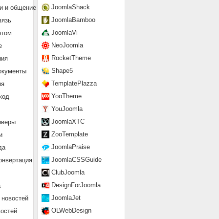
JoomlaShack
и и общение
JoomlaBamboo
вязь
JoomlaVi
нтом
NeoJoomla
е
RocketTheme
ния
Shape5
окументы
TemplatePlazza
ия
YooTheme
код
YouJoomla
JoomlaXTC
рверы
ZooTemplate
и
JoomlaPraise
да
JoomlaCSSGuide
онвертация
ClubJoomla
DesignForJoomla
а
JoomlaJet
 новостей
OLWebDesign
востей