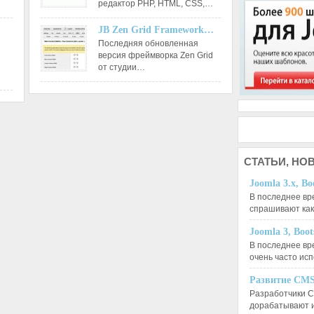
редактор РНР, HTML, CSS,…
JB Zen Grid Framework…
Последняя обновленная
версия фреймворка Zen Grid
от студии…
СТАТЬИ,
НОВ
Joomla 3.x, Bo
В последнее вр
спрашивают ка
Joomla 3, Boo
В последнее вр
очень часто ис
Развитие CMS
Разработчики C
дорабатывают 