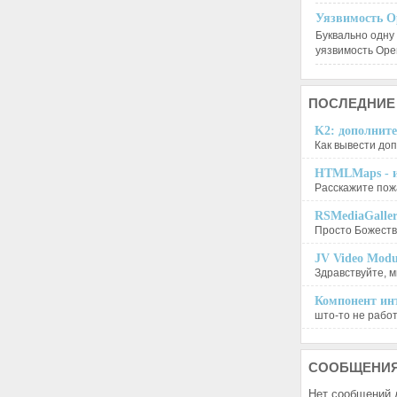
Уязвимость O
Буквально одну
уязвимость Op
ПОСЛЕДНИЕ
K2: дополните
Как вывести доп
HTMLMaps - и
Расскажите пожа
RSMediaGalle
Просто Божеств
JV Video Modu
Здравствуйте, м
Компонент инт
што-то не работа
СООБЩЕНИ
Нет сообщений 