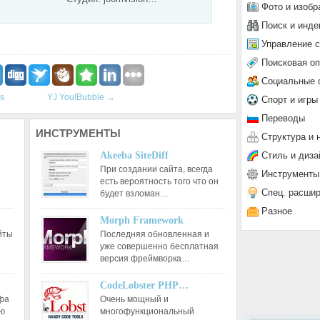
Фото и изобр
Поиск и инде
Управление 
Поисковая о
Социальные 
s
YJ You!Bubble
→
Спорт и игры
Переводы
ИНСТРУМЕНТЫ
Структура и 
Стиль и диза
Akeeba SiteDiff
При создании сайта, всегда
Инструменты
есть вероятность того что он
Спец. расши
будет взломан…
Разное
Morph Framework
йты
Последняя обновленная и
уже совершенно бесплатная
версия фреймворка…
CodeLobster PHP…
афа
Очень мощный и
ию
многофункциональный