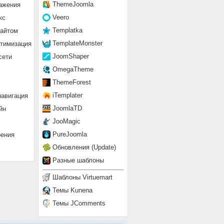
ThemeJoomla
ажения
Veero
кс
Templatka
сайтом
TemplateMonster
птимизация
JoomShaper
сети
OmegaTheme
ThemeForest
iTemplater
навигация
JoomlaTD
йн
JooMagic
PureJoomla
рения
Обновления (Update)
Разные шаблоны
Шаблоны Virtuemart
Темы Kunena
Темы JComments