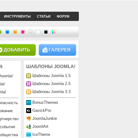
ИНСТРУМЕНТЫ
СТАТЬИ
ФОРУМ
ДОБАВИТЬ
ГАЛЕРЕЯ
ШАБЛОНЫ
JOOMLA!
Я
Шаблоны Joomla 1.5
Joomla!
Шаблоны Joomla 2.5
la!
Шаблоны Joomla 3.3
la!
BonusThemes
опасность
GavickPro
ование
JoomlaJunkie
ртнерство
JoomlArt
 события
IceTheme
ообщества