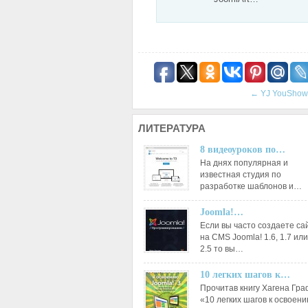
←
YJ YouShow
ЛИТЕРАТУРА
8 видеоуроков по…
На днях популярная и
известная студия по
разработке шаблонов и…
Joomla!…
Если вы часто создаете са
на CMS Joomla! 1.6, 1.7 или
2.5 то вы…
10 легких шагов к…
Прочитав книгу Хагена Гр
«10 легких шагов к освоен