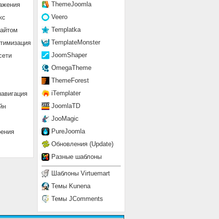
ThemeJoomla
ажения
Veero
кс
Templatka
сайтом
TemplateMonster
птимизация
JoomShaper
сети
OmegaTheme
ThemeForest
iTemplater
навигация
JoomlaTD
йн
JooMagic
PureJoomla
рения
Обновления (Update)
Разные шаблоны
Шаблоны Virtuemart
Темы Kunena
Темы JComments