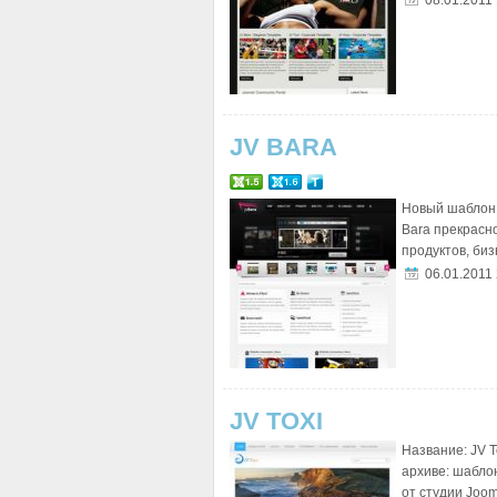
08.01.2011
JV BARA
Новый шаблон 
Bara прекрасн
продуктов, бизн
06.01.2011
JV TOXI
Название: JV T
архиве: шабло
от студии Jooml