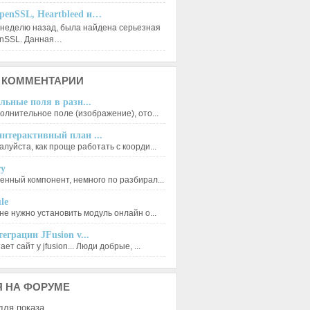
penSSL, Heartbleed и…
 неделю назад, была найдена серьезная
enSSL. Данная…
КОММЕНТАРИИ
льные поля в разн...
олнительное поле (изображение), ото...
нтерактивный план ...
луйста, как проще работать с коорди...
ry
енный компонент, немного по разбирал...
le
не нужно установить модуль онлайн о...
еграции JFusion v...
ет сайт у jfusion... Люди добрые, ...
Я
НА ФОРУМЕ
для показа