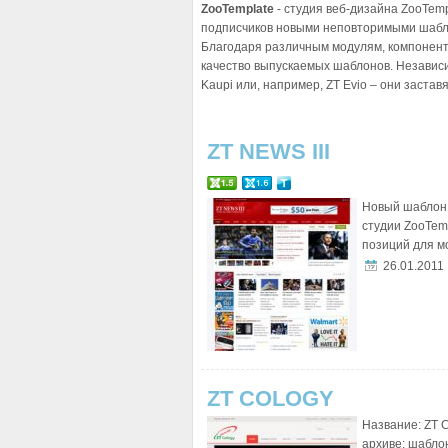
ZooTemplate
- студия веб-дизайна ZooTemp
подписчиков новыми неповторимыми шабл
Благодаря различным модулям, компонент
качество выпускаемых шаблонов. Независимо
Kaupi или, например, ZT Evio – они застав
ZT NEWS III
Новый шаблон 
студии ZooTem
позиций для мо
26.01.2011
ZT COLOGY
Название: ZT C
архиве: шабло