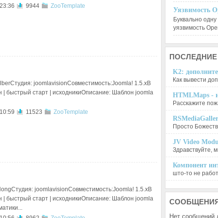
 23:36
9944
ZooTemplate
Уязвимость O
Буквально одну
уязвимость Op
ПОСЛЕДНИЕ
K2: дополните
Как вывести доп
lberСтудия: joomlavisionСовместимость:Joomla! 1.5.xВ
н | быстрый старт | исходникиОписание: Шаблон joomla
HTMLMaps - и
Расскажите пожа
 10:59
11523
ZooTemplate
RSMediaGalle
Просто Божеств
JV Video Modu
Здравствуйте, м
Компонент инт
што-то не работа
ongСтудия: joomlavisionСовместимость:Joomla! 1.5.xВ
н | быстрый старт | исходникиОписание: Шаблон joomla
СООБЩЕНИ
атики...
Нет сообщений 