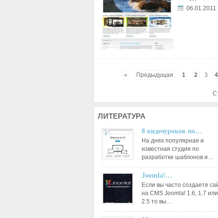
06.01.2011
«
Предыдущая
1
2
3
4
С
ЛИТЕРАТУРА
8 видеоуроков по…
На днях популярная и
известная студия по
разработке шаблонов и…
Joomla!…
Если вы часто создаете са
на CMS Joomla! 1.6, 1.7 или
2.5 то вы…