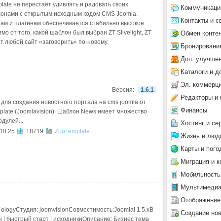
late не перестаёт удивлять и радовать своих
Коммуникаци
онами с открытым исходным кодом CMS Joomla.
Контакты и с
ам и плагинам обеспечивается стабильно высокое
 от того, какой шаблон был выбран ZT Slivelight, ZT
Обмен конте
ят любой сайт «заговорить» по-новому.
Бронировани
Доп. улучше
Каталоги и д
Эл. коммерц
Версия:
1.6.1
Редакторы и 
для создания новостного портала на cms joomla от
Финансы
plate (Joomlavision). Шаблон News имеет множество
дулей...
Хостинг и се
 10:25
18719
ZooTemplate
Жизнь и люд
Карты и пого
Миграция и к
Мобильность
Мультимеди
Отображение
ologyСтудия: joomvisionСовместимость:Joomla! 1.5.xВ
Создание но
н | быстрый старт | исходникиОписание: Бизнес тема