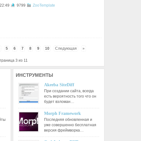
 22:49
9799
ZooTemplate
5
6
7
8
9
10
Следующая
»
траница 3 из 11
ИНСТРУМЕНТЫ
Akeeba SiteDiff
При создании сайта, всегда
есть вероятность того что он
будет взломан…
Morph Framework
йты
Последняя обновленная и
уже совершенно бесплатная
версия фреймворка…