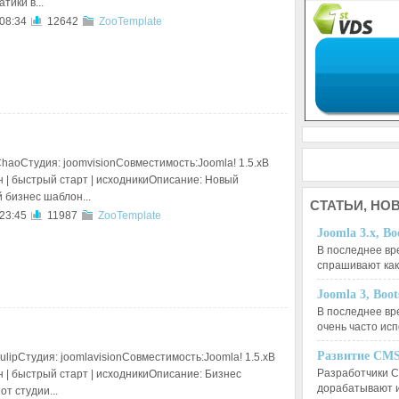
тики в...
 08:34
12642
ZooTemplate
ChaoСтудия: joomvisionСовместимость:Joomla! 1.5.xВ
н | быстрый старт | исходникиОписание: Новый
 бизнес шаблон...
СТАТЬИ,
НОВ
 23:45
11987
ZooTemplate
Joomla 3.x, Bo
В последнее вр
спрашивают ка
Joomla 3, Boo
В последнее вр
очень часто ис
Развитие CMS
ulipСтудия: joomlavisionСовместимость:Joomla! 1.5.xВ
Разработчики C
н | быстрый старт | исходникиОписание: Бизнес
дорабатывают 
от студии...