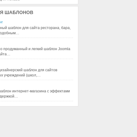
Я
ШАБЛОНОВ
se
ный шаблон для сайта ресторана, бара,
 подобным…
 продуманный и легкий шаблон Joomla
сайта…
изайнерский шаблон для сайтов
ых учреждений (школ,…
аблон интернет-магазина с эффектами
ддержкой…