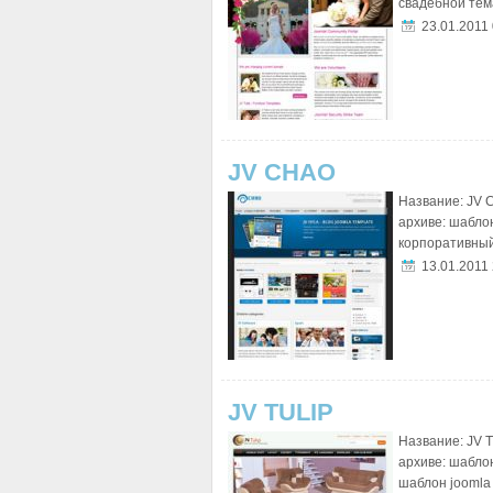
свадебной тема
23.01.2011
JV CHAO
Название: JV 
архиве: шабло
корпоративный
13.01.2011
JV TULIP
Название: JV T
архиве: шабло
шаблон joomla 