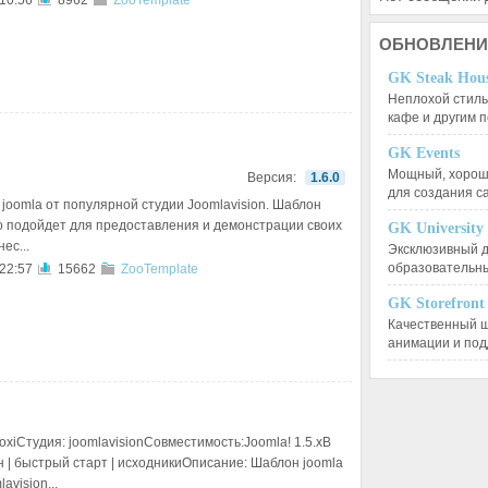
 10:56
8962
ZooTemplate
ОБНОВЛЕНИ
GK Steak Hou
Неплохой стиль
кафе и другим
GK Events
Мощный, хорошо
Версия:
1.6.0
для создания 
joomla от популярной студии Joomlavision. Шаблон
о подойдет для предоставления и демонстрации своих
GK University
ес...
Эксклюзивный д
образовательн
 22:57
15662
ZooTemplate
GK Storefront
Качественный ш
анимации и по
oxiСтудия: joomlavisionСовместимость:Joomla! 1.5.xВ
н | быстрый старт | исходникиОписание: Шаблон joomla
avision...