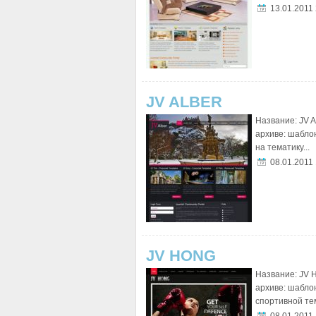
13.01.2011
JV ALBER
Название: JV A
архиве: шабло
на тематику...
08.01.2011
JV HONG
Название: JV H
архиве: шабло
спортивной тем