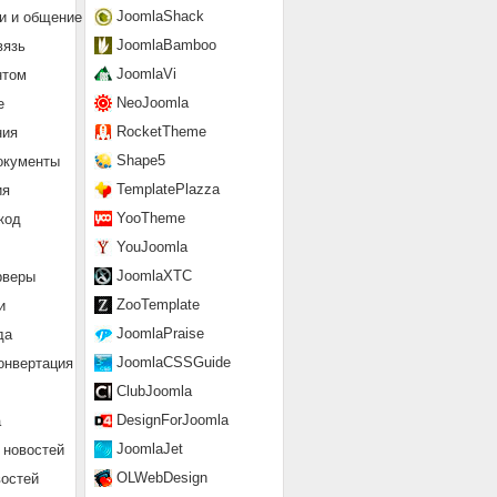
JoomlaShack
и и общение
JoomlaBamboo
вязь
JoomlaVi
нтом
NeoJoomla
е
RocketTheme
ния
Shape5
окументы
TemplatePlazza
ия
YooTheme
код
YouJoomla
JoomlaXTC
рверы
ZooTemplate
и
JoomlaPraise
да
JoomlaCSSGuide
онвертация
ClubJoomla
DesignForJoomla
а
JoomlaJet
 новостей
OLWebDesign
востей