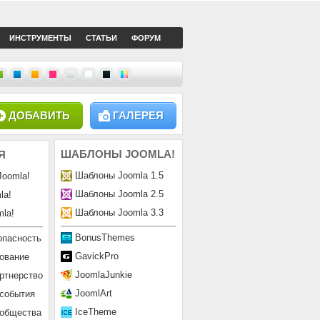
ИНСТРУМЕНТЫ
СТАТЬИ
ФОРУМ
ДОБАВИТЬ
ГАЛЕРЕЯ
ШАБЛОНЫ
JOOMLA!
Я
Шаблоны Joomla 1.5
Joomla!
Шаблоны Joomla 2.5
la!
Шаблоны Joomla 3.3
la!
BonusThemes
опасность
GavickPro
ование
JoomlaJunkie
ртнерство
JoomlArt
 события
IceTheme
ообщества