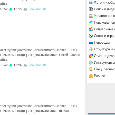
Фото и изобр
айта...
Поиск и инде
 13:52
12729
ZooTemplate
Управление 
Поисковая о
Социальные 
Спорт и игры
Переводы
Структура и 
alisСтудия: joomvisionСовместимость:Joomla! 1.5.xВ
н | быстрый старт | исходникиОписание: Яркий шаблон
Стиль и диза
айта...
Инструменты
 08:42
12207
ZooTemplate
Спец. расши
Разное
enoСтудия: joomvisionСовместимость:Joomla! 1.5.xВ
н | быстрый старт | исходникиОписание: Шаблон