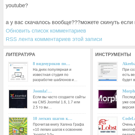
youtube?
а у вас скачалось вообще???можете скинуть если 
Обновить список комментариев
RSS лента комментариев этой записи
ЛИТЕРАТУРА
ИНСТРУМЕНТЫ
8 видеоуроков по…
Akeeba
На днях популярная и
При со
известная студия по
есть ве
разработке шаблонов и…
будет 
Joomla!…
Morph
Если вы часто создаете сайты
Послед
на CMS Joomla! 1.6, 1.7 или
уже со
2.5 то вы…
версия
10 легких шагов к…
CodeL
Прочитав книгу Хагена Графа
Очень 
«10 легких шагов к освоению
многоф
Joomla! 3.0»…
редакт