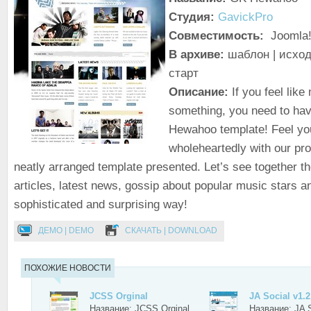
Студия:
GavickPro
Совместимость:
Joomla!
В архиве:
шаблон | исход
старт
Описание:
If you feel like
something, you need to hav
Hewahoo template! Feel yo
wholeheartedly with our pr
neatly arranged template presented. Let’s see together t
articles, latest news, gossip about popular music stars an
sophisticated and surprising way!
ДЕМО | DEMO
СКАЧАТЬ | DOWNLOAD
ПОХОЖИЕ НОВОСТИ
JCSS Orginal
JA Social v1.2
Название: JCSS Orginal
Название: JA S