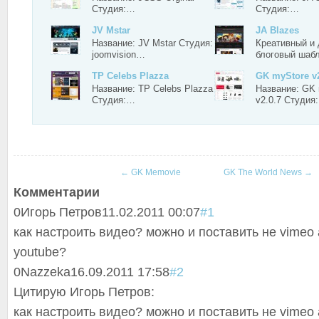
Студия:…
Студия:…
JV Mstar
JA Blazes
Название: JV Mstar Студия:
Креативный и
joomvision…
блоговый шаб
TP Celebs Plazza
GK myStore v2
Название: TP Celebs Plazza
Название: GK
Студия:…
v2.0.7 Студия
←
GK Memovie
GK The World News
→
Комментарии
0
Игорь Петров
11.02.2011 00:07
#1
как настроить видео? можно и поставить не vimeo 
youtube?
0
Nazzeka
16.09.2011 17:58
#2
Цитирую Игорь Петров:
как настроить видео? можно и поставить не vimeo 