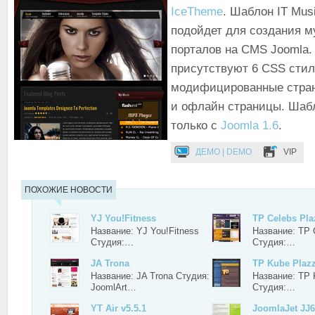
IceTheme
. Шаблон IT Mus
подойдет для создания 
порталов на CMS Joomla.
присутствуют 6 CSS сти
модифицированные стра
и офлайн страницы. Шаб
только с
Joomla 1.6
.
ДЕМО | DEMO
VIP
ПОХОЖИЕ НОВОСТИ
YJ You!Fitness
TP Celebs Pla
Название: YJ You!Fitness
Название: TP 
Студия:…
Студия:…
JA Trona
TP Kube Plaz
Название: JA Trona Студия:
Название: TP 
JoomlArt…
Студия:…
YT Air v5.5.1
JoomlaJet JJ