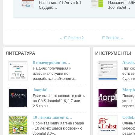
Название: YT Air v5.5.1
Название: JJ6
Студия:…
JoomlaJet…
←
IT Cinema 2
IT Portfolio
→
ЛИТЕРАТУРА
ИНСТРУМЕНТЫ
8 видеоуроков по…
Akeeba
На днях популярная и
При со
известная студия по
есть ве
разработке шаблонов и…
будет 
Joomla!…
Morph
Если вы часто создаете сайты
Послед
на CMS Joomla! 1.6, 1.7 или
уже со
2.5 то вы…
версия
10 легких шагов к…
CodeL
Прочитав книгу Хагена Графа
Очень 
«10 легких шагов к освоению
многоф
Joomla! 3.0»…
редакт