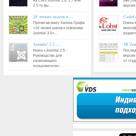
на CMS Joomla! 1.6, 1.7 или
уже со
2.5 то вы…
версия
10 легких шагов к…
CodeL
Прочитав книгу Хагена Графа
Очень 
«10 легких шагов к освоению
многоф
Joomla! 3.0»…
редакт
Joomla! 2.5 -…
JB Ze
Книга «Joomla! 2.5 -
Послед
Руководство для
версия
начинающего
от сту
пользователя»…