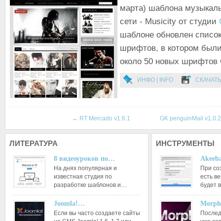
марта) шаблона музыкал
сети - Musicity от студии
шаблоне обновлен списо
шрифтов, в котором был
около 50 новых шрифтов 
ИНФО | INFO
СКАЧАТЬ
←
RT Mercado v1.6.1
GK penguinMail v1.0.
ЛИТЕРАТУРА
ИНСТРУМЕНТЫ
8 видеоуроков по…
Akeeba
На днях популярная и
При со
известная студия по
есть ве
разработке шаблонов и…
будет 
Joomla!…
Morph
Если вы часто создаете сайты
Послед