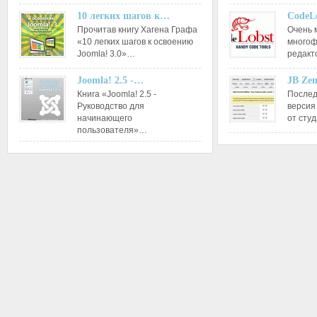
10 легких шагов к…
CodeL
Прочитав книгу Хагена Графа
Очень 
«10 легких шагов к освоению
многоф
Joomla! 3.0»…
редакт
Joomla! 2.5 -…
JB Ze
Книга «Joomla! 2.5 -
Послед
Руководство для
версия
начинающего
от сту
пользователя»…