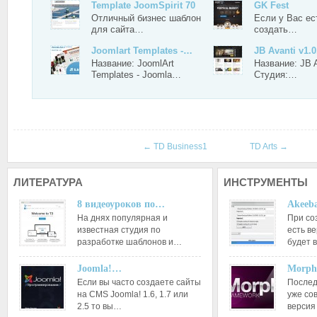
Template JoomSpirit 70
GK Fest
Отличный бизнес шаблон
Если у Вас ес
для сайта…
создать…
Joomlart Templates -…
JB Avanti v1.0
Название: JoomlArt
Название: JB A
Templates - Joomla…
Студия:…
←
TD Business1
TD Arts
→
ЛИТЕРАТУРА
ИНСТРУМЕНТЫ
8 видеоуроков по…
Akeeba
На днях популярная и
При со
известная студия по
есть ве
разработке шаблонов и…
будет 
Joomla!…
Morph
Если вы часто создаете сайты
Послед
на CMS Joomla! 1.6, 1.7 или
уже со
2.5 то вы…
версия