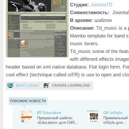
Студия:
JoomlaTD
Совместимость:
Joomla!
В архиве:
шаблон
Описание:
Td_music is a 
Mambo template for band sit
music lovers.
Td_music some of the featu
with different effects image
header based on xml native database. Flat login form. Fo
cool effect (technique called sIFR) is use to open and clo
ДЕМО | DEMO
СКАЧАТЬ | DOWNLOAD
ПОХОЖИЕ НОВОСТИ
BT Education
GK inStyle
Прекрасный шаблон
Премиальный
«Education» для CMS…
inStyle для…