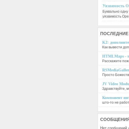
Уязвимость O
Буквально одну
уязвимость Op
ПОСЛЕДНИЕ
K2: дополните
Как вывести доп
HTMLMaps - и
Расскажите пожа
RSMediaGalle
Просто Божеств
JV Video Modu
Здравствуйте, м
Компонент инт
што-то не работа
СООБЩЕНИ
Нет сообщений 