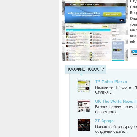
Сту
Сов
В а
Опи
comp
micr
and 
mix 
ПОХОЖИЕ НОВОСТИ
TP Golfer Plazza
Название: TP Golfer P
Студия:…
GK The World News II
Вторая версия популя
новостного…
ZT Apogo
Новый шаблон Apogo 
создания сайта…