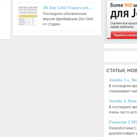
JB Zen Grid Framework…
Последняя обновленная
версия фреймворка Zen Grid
от студии…
СТАТЬИ,
НОВ
Joomla 3.x, Bo
В последнее вр
спрашивают ка
Joomla 3, Boo
В последнее вр
очень часто ис
Развитие CMS
Разработчики C
дорабатывают 