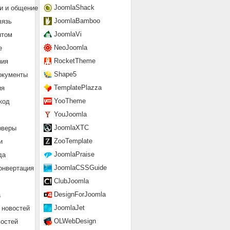
JoomlaShack
и и общение
JoomlaBamboo
вязь
JoomlaVi
нтом
NeoJoomla
е
RocketTheme
ния
Shape5
окументы
TemplatePlazza
ия
YooTheme
код
YouJoomla
JoomlaXTC
рверы
ZooTemplate
и
JoomlaPraise
да
JoomlaCSSGuide
онвертация
ClubJoomla
DesignForJoomla
а
JoomlaJet
 новостей
OLWebDesign
востей