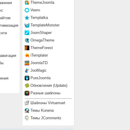
ThemeJoomla
ажения
Veero
кс
Templatka
сайтом
TemplateMonster
птимизация
JoomShaper
сети
OmegaTheme
ThemeForest
iTemplater
навигация
JoomlaTD
йн
JooMagic
PureJoomla
рения
Обновления (Update)
Разные шаблоны
Шаблоны Virtuemart
Темы Kunena
Темы JComments