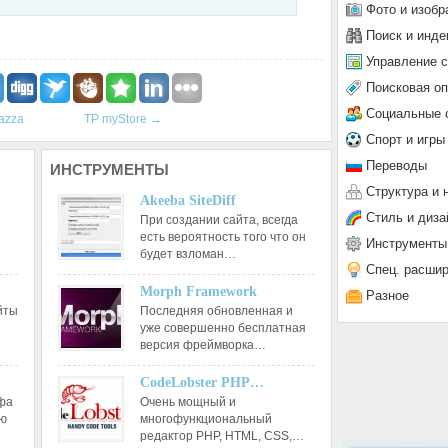
Фото и изобр
Поиск и инде
Управление 
Поисковая о
Социальные 
azza
TP myStore
→
Спорт и игры
Переводы
ИНСТРУМЕНТЫ
Структура и 
Akeeba SiteDiff
Стиль и диза
При создании сайта, всегда
есть вероятность того что он
Инструменты
будет взломан…
Спец. расши
Morph Framework
Разное
йты
Последняя обновленная и
уже совершенно бесплатная
версия фреймворка…
CodeLobster PHP…
афа
Очень мощный и
ию
многофункциональный
редактор РНР, HTML, CSS,…