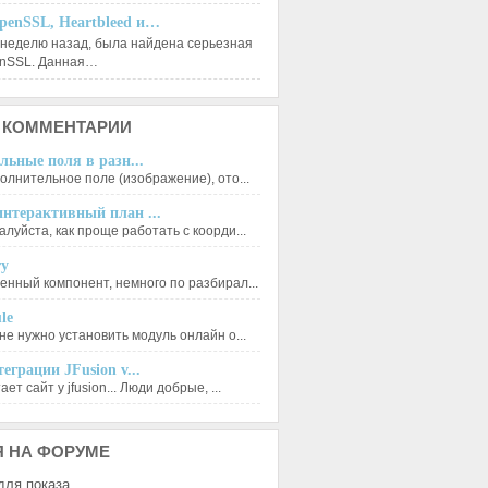
penSSL, Heartbleed и…
 неделю назад, была найдена серьезная
enSSL. Данная…
КОММЕНТАРИИ
льные поля в разн...
олнительное поле (изображение), ото...
нтерактивный план ...
луйста, как проще работать с коорди...
ry
енный компонент, немного по разбирал...
le
не нужно установить модуль онлайн о...
еграции JFusion v...
ет сайт у jfusion... Люди добрые, ...
Я
НА ФОРУМЕ
для показа