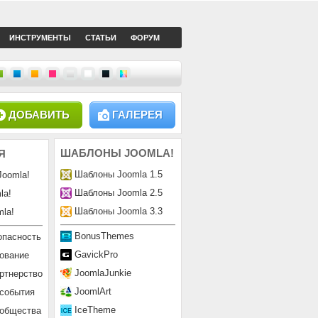
ИНСТРУМЕНТЫ
СТАТЬИ
ФОРУМ
ДОБАВИТЬ
ГАЛЕРЕЯ
ШАБЛОНЫ
JOOMLA!
Я
Шаблоны Joomla 1.5
Joomla!
Шаблоны Joomla 2.5
la!
Шаблоны Joomla 3.3
la!
BonusThemes
опасность
GavickPro
ование
JoomlaJunkie
ртнерство
JoomlArt
 события
IceTheme
ообщества