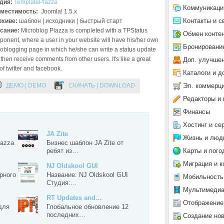
дия:
TemplatePlazza
Коммуникаци
местимость:
Joomla! 1.5.x
Контакты и с
рхиве:
шаблон | исходники | быстрый старт
сание:
Microblog Plazza is completed with a TPStatus
Обмен конте
onent, where a user in your website will have his/her own
Бронировани
oblogging page in which he/she can write a status update
then receive comments from other users. It's like a great
Доп. улучше
of twitter and facebook.
Каталоги и д
Эл. коммерц
ДЕМО | DEMO
СКАЧАТЬ | DOWNLOAD
Редакторы и 
Финансы
Хостинг и се
JA Zite
Жизнь и люд
lazza
Бизнес шаблон JA Zite от
Карты и пого
ребят из…
Миграция и к
NJ Oldskool GUI
рного
Название: NJ Oldskool GUI
Мобильность
Студия:…
Мультимеди
RT Updates and…
Отображение
для
Глобальное обновление 12
последних…
Создание но