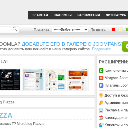
ГЛАВНАЯ
ШАБЛОНЫ
РАСШИРЕНИЯ
ЛИТЕРАТУРА
Тематика:
По цвету:
JOOMLA?
ДОБАВЬТЕ ЕГО В ГАЛЕРЕЮ JOOMFANS!
тно добавить ваш веб-сайт в нашу галерею сайтов.
Подробнее...
LA!
РАСШИРЕНИ
Компоненты 
Модули Joom
Плагины Joom
Доступ и без
g Plazza
Администрир
Реклама и па
ZZA
Календари и
вание:
TP Microblog Plazza
Клиенты и с